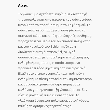
Αίτια
Το γλαύκωμα σχετίζεται κυρίως με διαταραχή
της φυσιολογικής αποχέτευσης του υδατοειδούς
υγρού από το πρόσθιο τμήμα του οφθαλμού. Το
υδατοειδές υγρό παράγεται συνεχώς από το
ακτινωτό σώμα και, υπό φυσιολογικές συνθήκες,
παροχετεύεται μέσω του δικτυωτού πλέγματος
και του καναλιού του Schlemm. Όταν η
διαδικασία αυτή διαταραχθεί, το υγρό
συσσωρεύεται, με αποτέλεσμα την αύξηση της
ενδοφθάλμιας πίεσης, η οποία μπορεί να
προκαλέσει τόσο μηχανική όσο και αγγειακή
βλάβη στο οπτικό νεύρο. Αν και η αυξημένη
ενδοφθάλμια πίεση αποτελεί τον σημαντικότερο
και μοναδικό τροποποιήσιμο παράγοντα
κινδύνου για την ανάπτυξη γλαυκώματος, δεν
είναι η μοναδική αιτία εμφάνισής του. Το
γλαύκωμα θεωρείται πολυπαραγοντική νόσος,
καθώς σε ορισμένες περιπτώσεις η