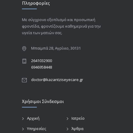
Πληροφορίες
Με σύγχρονο εξοπλισμό και προσωπική
φροντίδα, φροντίζουμε καθημερινά για την
υγεία των ματιών σας.
Μπαϊμπά 28, Αγρίνιο, 30131
2641032900
6946958448
doctor@kazantziseyecare.gr
Χρήσιμοι Σύνδεσμοι
Αρχική
Ιατρείο
Υπηρεσίες
Άρθρα