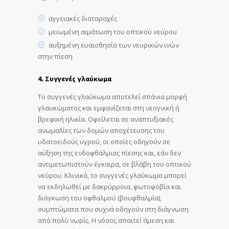
αγγειακές διαταραχές
μειωμένη αιμάτωση του οπτικού νεύρου
αυξημένη ευαισθησία των νευρικών ινών
στην πίεση
4. Συγγενές γλαύκωμα
Το συγγενές γλαύκωμα αποτελεί σπάνια μορφή
γλαυκώματος και εμφανίζεται στη νεογνική ή
βρεφική ηλικία. Οφείλεται σε αναπτυξιακές
ανωμαλίες των δομών αποχέτευσης του
υδατοειδούς υγρού, οι οποίες οδηγούν σε
αύξηση της ενδοφθάλμιας πίεσης και, εάν δεν
αντιμετωπιστούν έγκαιρα, σε βλάβη του οπτικού
νεύρου. Κλινικά, το συγγενές γλαύκωμα μπορεί
να εκδηλωθεί με δακρύρροια, φωτοφοβία και
διόγκωση του οφθαλμού (βουφθαλμία),
συμπτώματα που συχνά οδηγούν στη διάγνωση
από πολύ νωρίς. Η νόσος απαιτεί άμεση και