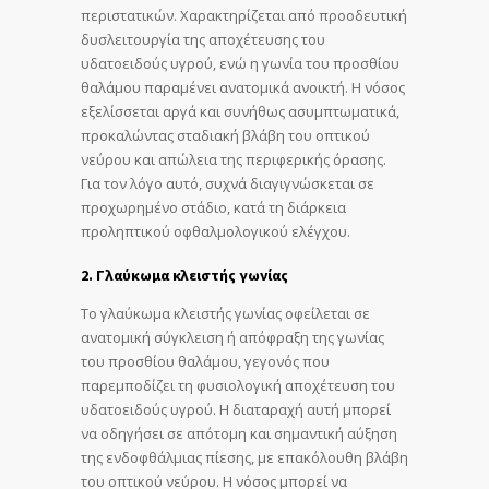
περιστατικών. Χαρακτηρίζεται από προοδευτική
δυσλειτουργία της αποχέτευσης του
υδατοειδούς υγρού, ενώ η γωνία του προσθίου
θαλάμου παραμένει ανατομικά ανοικτή. Η νόσος
εξελίσσεται αργά και συνήθως ασυμπτωματικά,
προκαλώντας σταδιακή βλάβη του οπτικού
νεύρου και απώλεια της περιφερικής όρασης.
Για τον λόγο αυτό, συχνά διαγιγνώσκεται σε
προχωρημένο στάδιο, κατά τη διάρκεια
προληπτικού οφθαλμολογικού ελέγχου.
2. Γλαύκωμα κλειστής γωνίας
Το γλαύκωμα κλειστής γωνίας οφείλεται σε
ανατομική σύγκλειση ή απόφραξη της γωνίας
του προσθίου θαλάμου, γεγονός που
παρεμποδίζει τη φυσιολογική αποχέτευση του
υδατοειδούς υγρού. Η διαταραχή αυτή μπορεί
να οδηγήσει σε απότομη και σημαντική αύξηση
της ενδοφθάλμιας πίεσης, με επακόλουθη βλάβη
του οπτικού νεύρου. Η νόσος μπορεί να