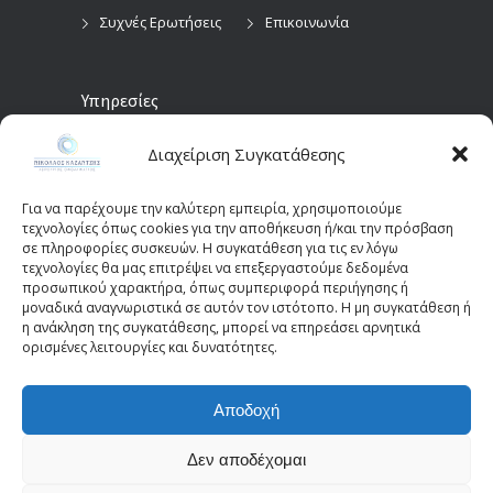
Συχνές Ερωτήσεις
Επικοινωνία
Υπηρεσίες
Διαχείριση Συγκατάθεσης
Προληπτικός
Διαγνωστικές
Οφθαλμολογικός
Εξετάσεις
Έλεγχος
Για να παρέχουμε την καλύτερη εμπειρία, χρησιμοποιούμε
Χειρουργικές
τεχνολογίες όπως cookies για την αποθήκευση ή/και την πρόσβαση
Επεμβάσεις Οφθαλμών
σε πληροφορίες συσκευών. Η συγκατάθεση για τις εν λόγω
τεχνολογίες θα μας επιτρέψει να επεξεργαστούμε δεδομένα
Οπτικά Πεδία
Παιδοοφθαλμολογία
προσωπικού χαρακτήρα, όπως συμπεριφορά περιήγησης ή
(Perimetry)
Οπτική Τομογραφία
μοναδικά αναγνωριστικά σε αυτόν τον ιστότοπο. Η μη συγκατάθεση ή
η ανάκληση της συγκατάθεσης, μπορεί να επηρεάσει αρνητικά
Συνοχής (OCT)
ορισμένες λειτουργίες και δυνατότητες.
Αποδοχή
© 2025 - kazantziseyecare.gr -
Web Design: Site-
Forge.com
Δεν αποδέχομαι