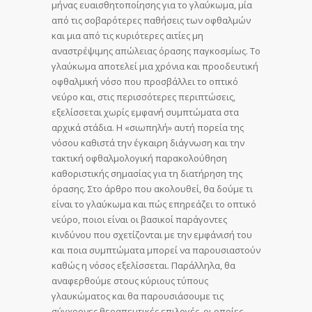
μήνας ευαισθητοποίησης για το γλαύκωμα, μία
από τις σοβαρότερες παθήσεις των οφθαλμών
και μια από τις κυριότερες αιτίες μη
αναστρέψιμης απώλειας όρασης παγκοσμίως. Το
γλαύκωμα αποτελεί μια χρόνια και προοδευτική
οφθαλμική νόσο που προσβάλλει το οπτικό
νεύρο και, στις περισσότερες περιπτώσεις,
εξελίσσεται χωρίς εμφανή συμπτώματα στα
αρχικά στάδια. Η «σιωπηλή» αυτή πορεία της
νόσου καθιστά την έγκαιρη διάγνωση και την
τακτική οφθαλμολογική παρακολούθηση
καθοριστικής σημασίας για τη διατήρηση της
όρασης. Στο άρθρο που ακολουθεί, θα δούμε τι
είναι το γλαύκωμα και πώς επηρεάζει το οπτικό
νεύρο, ποιοι είναι οι βασικοί παράγοντες
κινδύνου που σχετίζονται με την εμφάνισή του
και ποια συμπτώματα μπορεί να παρουσιαστούν
καθώς η νόσος εξελίσσεται. Παράλληλα, θα
αναφερθούμε στους κύριους τύπους
γλαυκώματος και θα παρουσιάσουμε τις
σύγχρονες θεραπευτικές επιλογές, οι οποίες