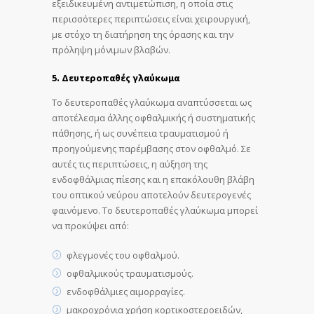
εξειδικευμένη αντιμετώπιση, η οποία στις
περισσότερες περιπτώσεις είναι χειρουργική,
με στόχο τη διατήρηση της όρασης και την
πρόληψη μόνιμων βλαβών.
5. Δευτεροπαθές γλαύκωμα
Το δευτεροπαθές γλαύκωμα αναπτύσσεται ως
αποτέλεσμα άλλης οφθαλμικής ή συστηματικής
πάθησης, ή ως συνέπεια τραυματισμού ή
προηγούμενης παρέμβασης στον οφθαλμό. Σε
αυτές τις περιπτώσεις, η αύξηση της
ενδοφθάλμιας πίεσης και η επακόλουθη βλάβη
του οπτικού νεύρου αποτελούν δευτερογενές
φαινόμενο. Το δευτεροπαθές γλαύκωμα μπορεί
να προκύψει από:
φλεγμονές του οφθαλμού.
οφθαλμικούς τραυματισμούς.
ενδοφθάλμιες αιμορραγίες.
μακροχρόνια χρήση κορτικοστεροειδών,