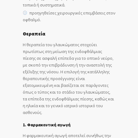
τοπικά ή συστηματικά.
προηγηθείσες χειρουργικές επεμβάσεις στον
οφθαλμό.
Θεραπεία
Η θεραπεία του γλαυκώματος στοχεύει
πρωτίστως στη μείωση της ενδοφθάλμιας
πίεσης σε ασφαλή επίπεδα για το οπτικό νεύρο,
με σκοπό την επιβράδυνση ή την αναστολή της
εξέλιξης της νόσου. Η επιλογή της κατάλληλης
θεραπευτικής προσέγγισης είναι
εξατομικευμένη και βασίζεται σε παράγοντες
όπως ο τύπος και το στάδιο του γλαυκώματος,
τα επίπεδα της ενδοφθάλμιας πίεσης, καθώς και
η ηλικία και το γενικό ιατρικό ιστορικό του
ασθενούς.
1. Φαρμακευτική αγωγή
Η φαρμακευτική αγωγή αποτελεί συνήθως την