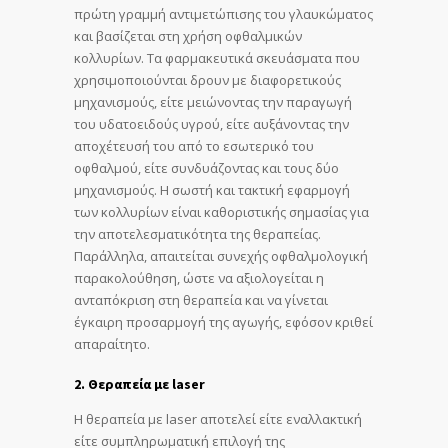
πρώτη γραμμή αντιμετώπισης του γλαυκώματος
και βασίζεται στη χρήση οφθαλμικών
κολλυρίων. Τα φαρμακευτικά σκευάσματα που
χρησιμοποιούνται δρουν με διαφορετικούς
μηχανισμούς, είτε μειώνοντας την παραγωγή
του υδατοειδούς υγρού, είτε αυξάνοντας την
αποχέτευσή του από το εσωτερικό του
οφθαλμού, είτε συνδυάζοντας και τους δύο
μηχανισμούς. Η σωστή και τακτική εφαρμογή
των κολλυρίων είναι καθοριστικής σημασίας για
την αποτελεσματικότητα της θεραπείας.
Παράλληλα, απαιτείται συνεχής οφθαλμολογική
παρακολούθηση, ώστε να αξιολογείται η
ανταπόκριση στη θεραπεία και να γίνεται
έγκαιρη προσαρμογή της αγωγής, εφόσον κριθεί
απαραίτητο.
2. Θεραπεία με laser
Η θεραπεία με laser αποτελεί είτε εναλλακτική
είτε συμπληρωματική επιλογή της