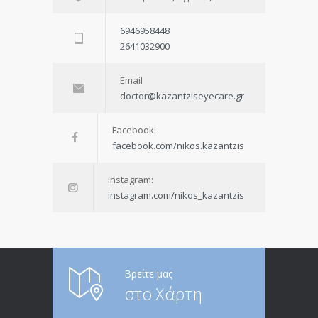
6946958448
2641032900
Email
doctor@kazantziseyecare.gr
Facebook:
facebook.com/nikos.kazantzis
instagram:
instagram.com/nikos_kazantzis
Βρείτε μας
στο Χάρτη