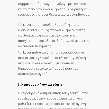
φαρμακευτικής αγωγής, ανάλογα με τον τύπο
και το στάδιο του γλαυκώματος. Οι κυριότερες
εφαρμογές της laser θεραπείας περιλαμβάνουν:
Laser τραμπεκουλοπλαστική, η οποία
εφαρμόζεται κυρίως στο γλαύκωμα ανοικτής
γωνίας και στοχεύει στη βελτίωση της
αποχέτευσης του υδατοειδούς υγρού μέσω του
δικτυωτού πλέγματος.
Laser ιριδοτομή, η οποία εφαρμόζεται σε
περιπτώσεις γλαυκώματος κλειστής γωνίας ή σε
άτομα υψηλού κινδύνου, με σκοπό τη
δημιουργία εναλλακτικής οδού ροής του
υδατοειδούς υγρού.
3. Χειρουργική αντιμετώπιση
Η χειρουργική αντιμετώπιση του γλαυκώματος
ενδείκνυται όταν η ενδοφθάλμια πίεση δεν
ρυθμίζεται επαρκώς με φαρμακευτική αγωγή ή
θεραπεία με laser, καθώς και σε περιπτώσεις