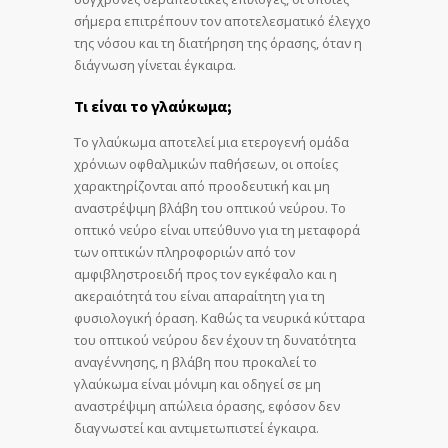
σήμερα επιτρέπουν τον αποτελεσματικό έλεγχο
της νόσου και τη διατήρηση της όρασης, όταν η
διάγνωση γίνεται έγκαιρα.
Τι είναι το γλαύκωμα;
Το γλαύκωμα αποτελεί μια ετερογενή ομάδα
χρόνιων οφθαλμικών παθήσεων, οι οποίες
χαρακτηρίζονται από προοδευτική και μη
αναστρέψιμη βλάβη του οπτικού νεύρου. Το
οπτικό νεύρο είναι υπεύθυνο για τη μεταφορά
των οπτικών πληροφοριών από τον
αμφιβληστροειδή προς τον εγκέφαλο και η
ακεραιότητά του είναι απαραίτητη για τη
φυσιολογική όραση. Καθώς τα νευρικά κύτταρα
του οπτικού νεύρου δεν έχουν τη δυνατότητα
αναγέννησης, η βλάβη που προκαλεί το
γλαύκωμα είναι μόνιμη και οδηγεί σε μη
αναστρέψιμη απώλεια όρασης, εφόσον δεν
διαγνωστεί και αντιμετωπιστεί έγκαιρα.