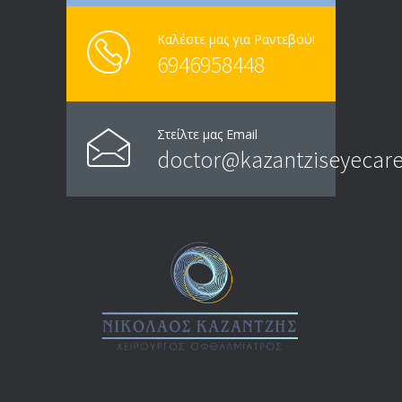
Καλέστε μας για Ραντεβού!
6946958448
Στείλτε μας Email
doctor@kazantziseyecare