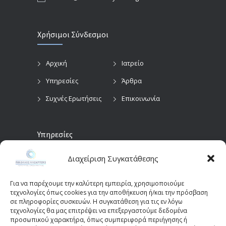
Χρήσιμοι Σύνδεσμοι
Αρχική
Ιατρείο
Υπηρεσίες
Άρθρα
Συχνές Ερωτήσεις
Επικοινωνία
Υπηρεσίες
Διαχείριση Συγκατάθεσης
Προληπτικός
Διαγνωστικές
Οφθαλμολογικός
Εξετάσεις
Έλεγχος
Για να παρέχουμε την καλύτερη εμπειρία, χρησιμοποιούμε
Χειρουργικές
τεχνολογίες όπως cookies για την αποθήκευση ή/και την πρόσβαση
Επεμβάσεις Οφθαλμών
σε πληροφορίες συσκευών. Η συγκατάθεση για τις εν λόγω
τεχνολογίες θα μας επιτρέψει να επεξεργαστούμε δεδομένα
Οπτικά Πεδία
Παιδοοφθαλμολογία
προσωπικού χαρακτήρα, όπως συμπεριφορά περιήγησης ή
(Perimetry)