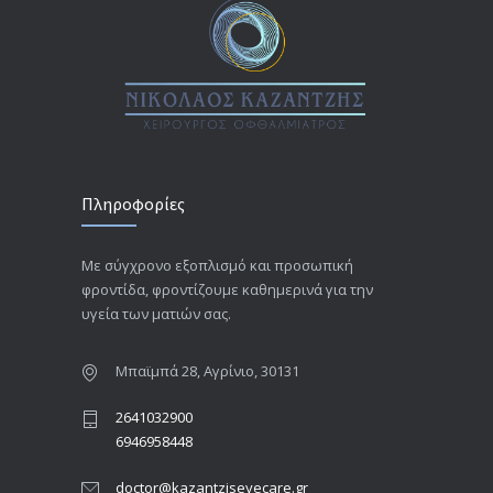
Πληροφορίες
Με σύγχρονο εξοπλισμό και προσωπική
φροντίδα, φροντίζουμε καθημερινά για την
υγεία των ματιών σας.
Μπαϊμπά 28, Αγρίνιο, 30131
2641032900
6946958448
doctor@kazantziseyecare.gr