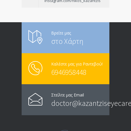
instagram.com/nikos_kazantzis
Βρείτε μας
στο Χάρτη
Καλέστε μας για Ραντεβού!
6946958448
Στείλτε μας Email
doctor@kazantziseyecare