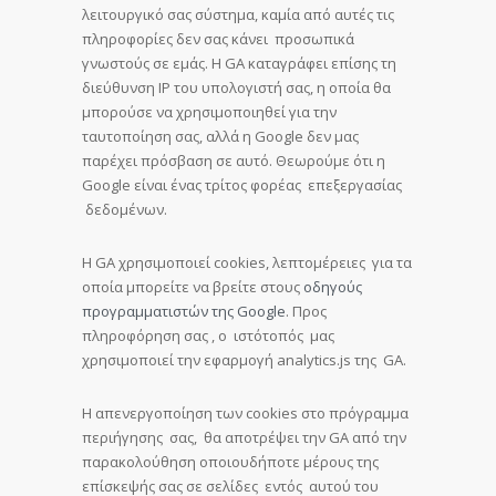
λειτουργικό σας σύστημα, καμία από αυτές τις
πληροφορίες δεν σας κάνει προσωπικά
γνωστούς σε εμάς. Η GA καταγράφει επίσης τη
διεύθυνση IP του υπολογιστή σας, η οποία θα
μπορούσε να χρησιμοποιηθεί για την
ταυτοποίηση σας, αλλά η Google δεν μας
παρέχει πρόσβαση σε αυτό. Θεωρούμε ότι η
Google είναι ένας τρίτος φορέας επεξεργασίας
δεδομένων.
Η GA χρησιμοποιεί cookies, λεπτομέρειες για τα
οποία μπορείτε να βρείτε στους
οδηγούς
προγραμματιστών της Google
. Προς
πληροφόρηση σας , ο ιστότοπός μας
χρησιμοποιεί την εφαρμογή analytics.js της GA.
Η απενεργοποίηση των cookies στο πρόγραμμα
περιήγησης σας, θα αποτρέψει την GA από την
παρακολούθηση οποιουδήποτε μέρους της
επίσκεψής σας σε σελίδες εντός αυτού του