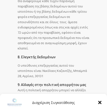
Θα αναφέρουμε κάθε τυχόν παράνομη
παραβίαση της βάσης δεδομένων αυτού του
ιστοτόπου ή της βάσης δεδομένων κάθε τρίτου
φορέα επεξεργασίας δεδομένων σε
οποιονδήποτε και σε όλους τους άμεσα
ενδιαφερομένους όπως και στις και αρχές εντός
72 ωρών από την παραβίαση, εφόσον είναι
προφανές ότι τα προσωπικά δεδομένα που είναι
αποθηκευμένα σε αναγνωρίσιμη μορφή, έχουν
κλαπεί.
8. Ελεγκτής δεδομένων
Ο υπεύθυνος επεξεργασίας αυτού του
ιστοτόπου είναι: Νικόλαος Καζαντζής, Μπαϊμπά
28, Αγρίνιο, 30131
9. Αλλαγές στην πολιτική απορρήτου μας
Αυτή η πολιτική απορρήτου μπορεί να αλλάζει
από καιρό σε καιρό σύμφωνα με τη νομοθεσία ή
τις εξελίξεις στον κλάδο. Δεν θα ενημερώσουμε
Διαχείριση Συγκατάθεσης
ρητά τους πελάτες μας ή τους χρήστες του