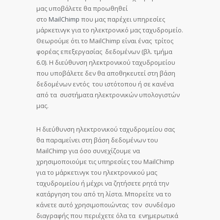
μας υποβάλετε θα προωθηθεί
στο
MailChimp
που μας παρέχει υπηρεσίες
μάρκετινγκ για το ηλεκτρονικό μας ταχυδρομείο.
Θεωρούμε ότι το MailChimp είναι ένας τρίτος
φορέας επεξεργασίας δεδομένων (βλ. τμήμα
6.0). Η διεύθυνση ηλεκτρονικού ταχυδρομείου
που υποβάλετε δεν θα αποθηκευτεί στη βάση
δεδομένων εντός του ιστότοπου ή σε κανένα
από τα συστήματα ηλεκτρονικών υπολογιστών
μας.
Η διεύθυνση ηλεκτρονικού ταχυδρομείου σας
θα παραμείνει στη βάση δεδομένων του
MailChimp για όσο συνεχίζουμε να
χρησιμοποιούμε τις υπηρεσίες του MailChimp
για το μάρκετινγκ του ηλεκτρονικού μας
ταχυδρομείου ή μέχρι να ζητήσετε ρητά την
κατάργηση του από τη λίστα. Μπορείτε να το
κάνετε αυτό χρησιμοποιώντας τον συνδέσμο
διαγραφής που περιέχετε όλα τα ενημερωτικά