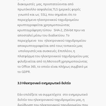
διακομιστές μας, προστατεύονται από
πρωτόκολλο ασφαλείας TLS (μερικές φορές
γνωστό και ως SSL), που σημαίνει ότι το
περιεχόμενο ηλεκτρονικού ταχυδρομείου
κρυπτογραφείται χρησιμοποιώντας
κρυπτογράφηση τύπου SHA-2, 256-bit πριν να
αποσταλεί μέσω του διαδικτύου. Το
περιεχόμενο του ηλεκτρονικού ταχυδρομείου
αποκρυπτογραφείται από τους τοπικούς μας
υπολογιστές και συσκευές. Επιπλέον, η
πλατφόρμα του ηλεκτρονικού ταχυδρομείου μας
φιλοξενείται από τη Microsoft χρησιμοποιώντας
το Office 365, το οποίο είναι πλήρως συμβατό με
το GDPR.
3.3 Ηλεκτρονικό ενημερωτικό δελτίο
Εάν επιλέξετε να συμμετέχετε στο ενημερωτικό
δελτίο του ηλεκτρονικού ταχυδρομείου μας, η
διεύθυνση του ηλεκτρονικού ταχυδρομείου που