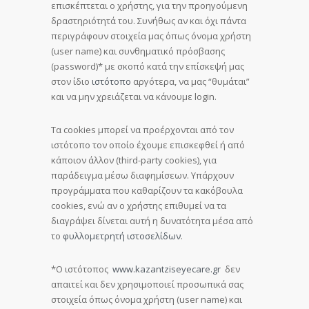
επισκέπτεται ο χρήστης, για την προηγούμενη
δραστηριότητά του.
Συνήθως αν και όχι πάντα
περιγράφουν στοιχεία μας όπως όνομα χρήστη
(user name) και συνθηματικό πρόσβασης
(password)* με σκοπό κατά την επίσκεψή μας
στον ίδιο
ιστότοπο
αργότερα, να μας “θυμάται”
και να μην χρειάζεται να κάνουμε login.
Τα cookies μπορεί να προέρχονται από τον
ιστότοπο τον οποίο έχουμε επισκεφθεί ή από
κάποιον άλλον (third-party cookies), για
παράδειγμα μέσω διαφημίσεων. Υπάρχουν
προγράμματα που καθαρίζουν τα κακόβουλα
cookies, ενώ αν ο χρήστης επιθυμεί να τα
διαγράψει δίνεται αυτή η δυνατότητα μέσα από
το
φυλλομετρητή ιστοσελίδων
.
*Ο ιστότοπος
www.kazantziseyecare.gr
δεν
απαιτεί και δεν χρησιμοποιεί προσωπικά σας
στοιχεία όπως όνομα χρήστη (user name) και