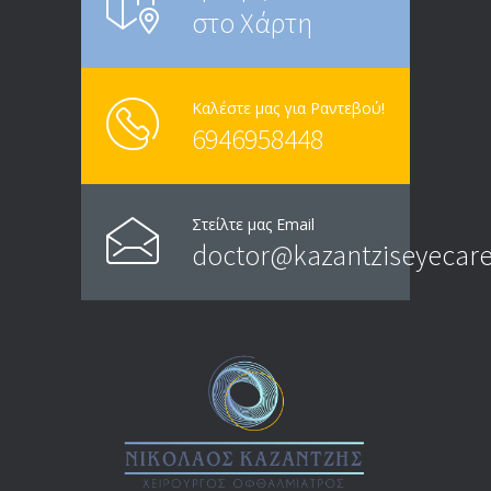
στο Χάρτη
Καλέστε μας για Ραντεβού!
6946958448
Στείλτε μας Email
doctor@kazantziseyecare