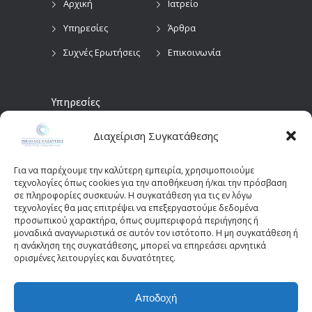
Αρχική
Ιατρείο
Υπηρεσίες
Άρθρα
Συχνές Ερωτήσεις
Επικοινωνία
Υπηρεσίες
Διαχείριση Συγκατάθεσης
Προληπτικός
Διαγνωστικές
Οφθαλμολογικός
Εξετάσεις
Έλεγχος
Για να παρέχουμε την καλύτερη εμπειρία, χρησιμοποιούμε
Χειρουργικές
τεχνολογίες όπως cookies για την αποθήκευση ή/και την πρόσβαση
Επεμβάσεις Οφθαλμών
σε πληροφορίες συσκευών. Η συγκατάθεση για τις εν λόγω
τεχνολογίες θα μας επιτρέψει να επεξεργαστούμε δεδομένα
Οπτικά Πεδία
Παιδοοφθαλμολογία
προσωπικού χαρακτήρα, όπως συμπεριφορά περιήγησης ή
(Perimetry)
Οπτική Τομογραφία
μοναδικά αναγνωριστικά σε αυτόν τον ιστότοπο. Η μη συγκατάθεση ή
η ανάκληση της συγκατάθεσης, μπορεί να επηρεάσει αρνητικά
Συνοχής (OCT)
ορισμένες λειτουργίες και δυνατότητες.
Αποδοχή
© 2025 - kazantziseyecare.gr -
Web Design: Site-