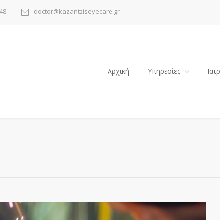
48
doctor@kazantziseyecare.gr
Αρχική
Υπηρεσίες
Ιατ