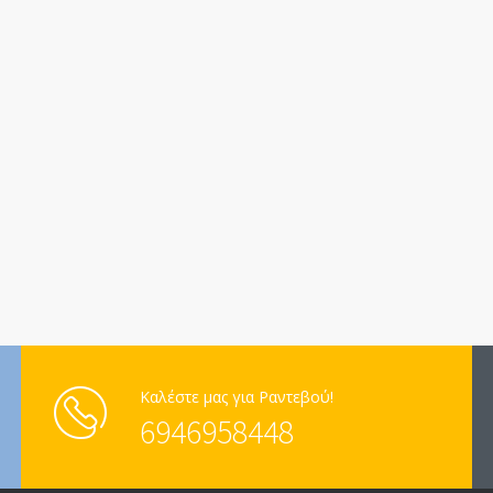
Καλέστε μας για Ραντεβού!
6946958448