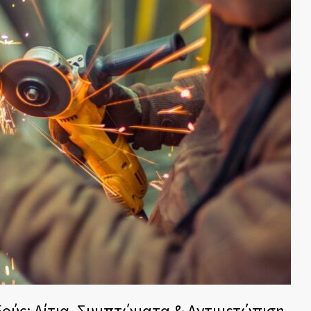
ούς: Αίτια, Συμπτώματα & Αντιμετώπιση