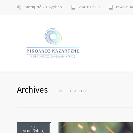
Μπαϊμπά 28, Αγρίνιο
2641032900
69469584
Archives
HOME
ARCHIVES
17
Δεκεμβρίου,