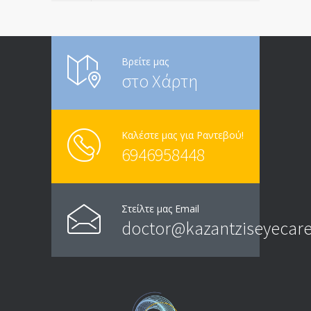
Βρείτε μας
στο Χάρτη
Καλέστε μας για Ραντεβού!
6946958448
Στείλτε μας Email
doctor@kazantziseyecare