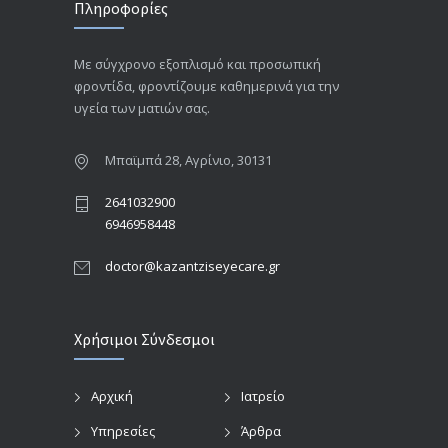
Πληροφορίες
Με σύγχρονο εξοπλισμό και προσωπική
φροντίδα, φροντίζουμε καθημερινά για την
υγεία των ματιών σας.
Μπαϊμπά 28, Αγρίνιο, 30131
2641032900
6946958448
doctor@kazantziseyecare.gr
Χρήσιμοι Σύνδεσμοι
Αρχική
Ιατρείο
Υπηρεσίες
Άρθρα