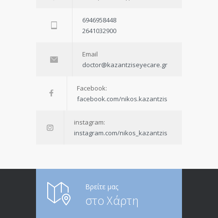
6946958448
2641032900
Email
doctor@kazantziseyecare.gr
Facebook:
facebook.com/nikos.kazantzis
instagram:
instagram.com/nikos_kazantzis
Βρείτε μας
στο Χάρτη