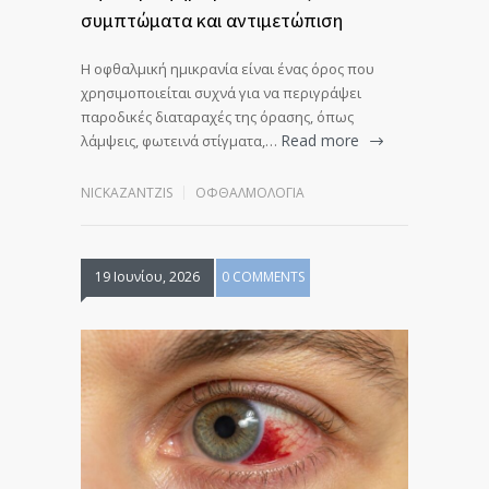
συμπτώματα και αντιμετώπιση
Η οφθαλμική ημικρανία είναι ένας όρος που
χρησιμοποιείται συχνά για να περιγράψει
παροδικές διαταραχές της όρασης, όπως
Read more
λάμψεις, φωτεινά στίγματα,…
NICKAZANTZIS
ΟΦΘΑΛΜΟΛΟΓΊΑ
19 Ιουνίου, 2026
0 COMMENTS