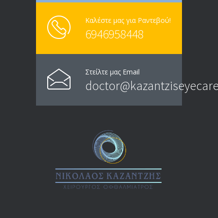
Καλέστε μας για Ραντεβού!
6946958448
Στείλτε μας Email
doctor@kazantziseyecare