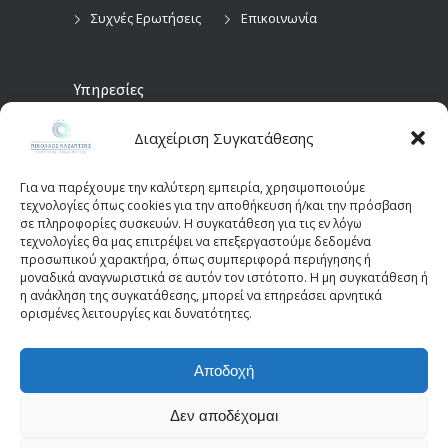
Συχνές Ερωτήσεις
Επικοινωνία
Υπηρεσίες
Διαχείριση Συγκατάθεσης
Προληπτικός
Διαγνωστικές
Οφθαλμολογικός
Εξετάσεις
Έλεγχος
Για να παρέχουμε την καλύτερη εμπειρία, χρησιμοποιούμε
Χειρουργικές
τεχνολογίες όπως cookies για την αποθήκευση ή/και την πρόσβαση
Επεμβάσεις Οφθαλμών
σε πληροφορίες συσκευών. Η συγκατάθεση για τις εν λόγω
Οπτικά Πεδία
Παιδοοφθαλμολογία
τεχνολογίες θα μας επιτρέψει να επεξεργαστούμε δεδομένα
προσωπικού χαρακτήρα, όπως συμπεριφορά περιήγησης ή
(Perimetry)
Οπτική Τομογραφία
μοναδικά αναγνωριστικά σε αυτόν τον ιστότοπο. Η μη συγκατάθεση ή
η ανάκληση της συγκατάθεσης, μπορεί να επηρεάσει αρνητικά
Συνοχής (OCT)
ορισμένες λειτουργίες και δυνατότητες.
Αποδοχή
© 2025 - kazantziseyecare.gr -
Web Design: Site-
Forge.com
Δεν αποδέχομαι