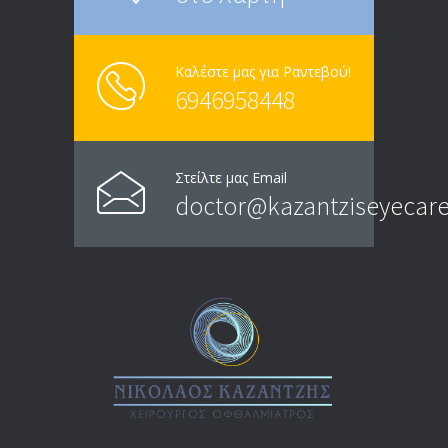
Καλέστε μας για Ραντεβού!
6946958448
Στείλτε μας Email
doctor@kazantziseyecare