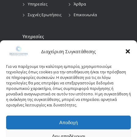
Υπηρεσίες
Άρθρα
Συχνές Ερωτήσεις
Επικοινωνία
Υπηρεσίες
Διαχείριση Συγκατάθεσης
Προληπτικός
Διαγνωστικές
Οφθαλμολογικός
Εξετάσεις
Έλεγχος
Για να παρέχουμε την καλύτερη εμπειρία, χρησιμοποιούμε
Χειρουργικές
τεχνολογίες όπως cookies για την αποθήκευση ή/και την πρόσβαση
Επεμβάσεις Οφθαλμών
σε πληροφορίες συσκευών. Η συγκατάθεση για τις εν λόγω
τεχνολογίες θα μας επιτρέψει να επεξεργαστούμε δεδομένα
Οπτικά Πεδία
Παιδοοφθαλμολογία
προσωπικού χαρακτήρα, όπως συμπεριφορά περιήγησης ή
(Perimetry)
Οπτική Τομογραφία
μοναδικά αναγνωριστικά σε αυτόν τον ιστότοπο. Η μη συγκατάθεση ή
η ανάκληση της συγκατάθεσης, μπορεί να επηρεάσει αρνητικά
Συνοχής (OCT)
ορισμένες λειτουργίες και δυνατότητες.
Αποδοχή
© 2025 - kazantziseyecare.gr -
Web Design: Site-
Forge.com
Δεν αποδέχομαι