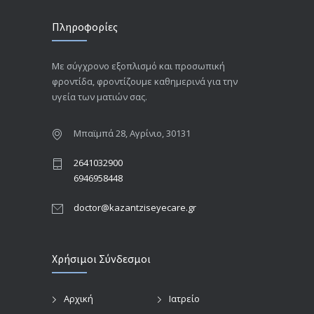
Πληροφορίες
Με σύγχρονο εξοπλισμό και προσωπική
φροντίδα, φροντίζουμε καθημερινά για την
υγεία των ματιών σας.
Μπαϊμπά 28, Αγρίνιο, 30131
2641032900
6946958448
doctor@kazantziseyecare.gr
Χρήσιμοι Σύνδεσμοι
Αρχική
Ιατρείο