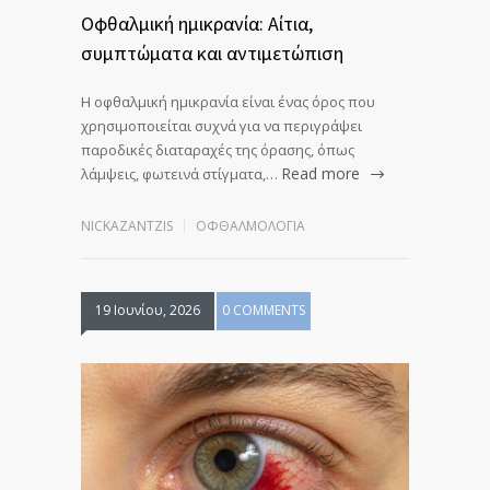
Οφθαλμική ημικρανία: Αίτια,
συμπτώματα και αντιμετώπιση
Η οφθαλμική ημικρανία είναι ένας όρος που
χρησιμοποιείται συχνά για να περιγράψει
παροδικές διαταραχές της όρασης, όπως
Read more
λάμψεις, φωτεινά στίγματα,…
NICKAZANTZIS
ΟΦΘΑΛΜΟΛΟΓΊΑ
19 Ιουνίου, 2026
0 COMMENTS