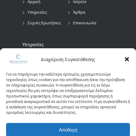
Αρχική
Ιατρείο
Υπηρεσίες
Άρθρα
Συχνές Ερωτήσεις
Επικοινωνία
Υπηρεσίες
Διαχείριση Συγκατάθεσης
Προληπτικός
Διαγνωστικές
Οφθαλμολογικός
Εξετάσεις
Έλεγχος
Για να παρέχουμε την καλύτερη εμπειρία, χρησιμοποιούμε
Χειρουργικές
τεχνολογίες όπως cookies για την αποθήκευση ή/και την πρόσβαση
Επεμβάσεις Οφθαλμών
σε πληροφορίες συσκευών. Η συγκατάθεση για τις εν λόγω
τεχνολογίες θα μας επιτρέψει να επεξεργαστούμε δεδομένα
Οπτικά Πεδία
Παιδοοφθαλμολογία
προσωπικού χαρακτήρα, όπως συμπεριφορά περιήγησης ή
(Perimetry)
Οπτική Τομογραφία
μοναδικά αναγνωριστικά σε αυτόν τον ιστότοπο. Η μη συγκατάθεση ή
η ανάκληση της συγκατάθεσης, μπορεί να επηρεάσει αρνητικά
Συνοχής (OCT)
ορισμένες λειτουργίες και δυνατότητες.
Αποδοχή
© 2025 - kazantziseyecare.gr -
Web Design: Site-