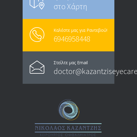
στο Χάρτη
Καλέστε μας για Ραντεβού!
6946958448
Στείλτε μας Email
doctor@kazantziseyecare