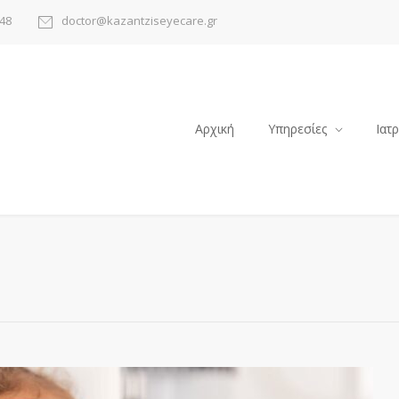
48
doctor@kazantziseyecare.gr
Αρχική
Υπηρεσίες
Ιατ