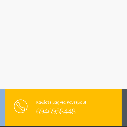
Καλέστε μας για Ραντεβού!
6946958448