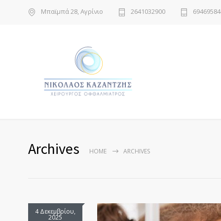
Μπαϊμπά 28, Αγρίνιο
2641032900
69469584
Archives
HOME
ARCHIVES
4 Δεκεμβρίου,
2025