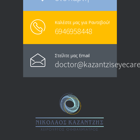
Καλέστε μας για Ραντεβού!
6946958448
Στείλτε μας Email
doctor@kazantziseyecare