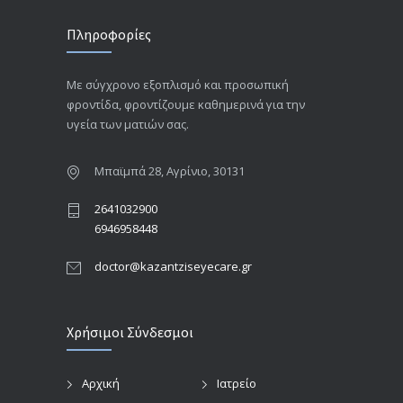
Πληροφορίες
Με σύγχρονο εξοπλισμό και προσωπική
φροντίδα, φροντίζουμε καθημερινά για την
υγεία των ματιών σας.
Μπαϊμπά 28, Αγρίνιο, 30131
2641032900
6946958448
doctor@kazantziseyecare.gr
Χρήσιμοι Σύνδεσμοι
Αρχική
Ιατρείο