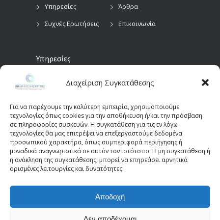
Υπηρεσίες
Άρθρα
Συχνές Ερωτήσεις
Επικοινωνία
Υπηρεσίες
Διαχείριση Συγκατάθεσης
Προληπτικός
Διαγνωστικές
Οφθαλμολογικός
Εξετάσεις
Έλεγχος
Για να παρέχουμε την καλύτερη εμπειρία, χρησιμοποιούμε
Χειρουργικές
τεχνολογίες όπως cookies για την αποθήκευση ή/και την πρόσβαση
Επεμβάσεις Οφθαλμών
σε πληροφορίες συσκευών. Η συγκατάθεση για τις εν λόγω
τεχνολογίες θα μας επιτρέψει να επεξεργαστούμε δεδομένα
Οπτικά Πεδία
Παιδοοφθαλμολογία
προσωπικού χαρακτήρα, όπως συμπεριφορά περιήγησης ή
(Perimetry)
Οπτική Τομογραφία
μοναδικά αναγνωριστικά σε αυτόν τον ιστότοπο. Η μη συγκατάθεση ή
η ανάκληση της συγκατάθεσης, μπορεί να επηρεάσει αρνητικά
Συνοχής (OCT)
ορισμένες λειτουργίες και δυνατότητες.
Αποδοχή
© 2025 - kazantziseyecare.gr -
Web Design: Site-
Forge.com
Δεν αποδέχομαι