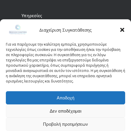
Υπηρεσίες
Διαχείριση Συγκατάθεσης
Προληπτικός
Διαγνωστικές
Οφθαλμολογικός
Εξετάσεις
Έλεγχος
Για να παρέχουμε την καλύτερη εμπειρία, χρησιμοποιούμε
Χειρουργικές
τεχνολογίες όπως cookies για την αποθήκευση ή/και την πρόσβαση
Επεμβάσεις Οφθαλμών
σε πληροφορίες συσκευών. Η συγκατάθεση για τις εν λόγω
τεχνολογίες θα μας επιτρέψει να επεξεργαστούμε δεδομένα
Οπτικά Πεδία
Παιδοοφθαλμολογία
προσωπικού χαρακτήρα, όπως συμπεριφορά περιήγησης ή
(Perimetry)
Οπτική Τομογραφία
μοναδικά αναγνωριστικά σε αυτόν τον ιστότοπο. Η μη συγκατάθεση ή
η ανάκληση της συγκατάθεσης, μπορεί να επηρεάσει αρνητικά
Συνοχής (OCT)
ορισμένες λειτουργίες και δυνατότητες.
Αποδοχή
© 2025 - kazantziseyecare.gr -
Web Design: Site-
Forge.com
Δεν αποδέχομαι
Προβολή προτιμήσεων
Πολιτική Απορρήτου
Όροι Χρήσης
Πολιτική Cookies (ΕΕ)