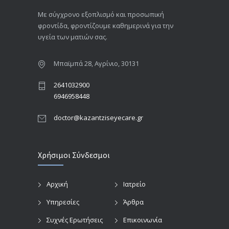
Με σύγχρονο εξοπλισμό και προσωπική
φροντίδα, φροντίζουμε καθημερινά για την
υγεία των ματιών σας.
Μπαϊμπά 28, Αγρίνιο, 30131
2641032900
6946958448
doctor@kazantziseyecare.gr
Χρήσιμοι Σύνδεσμοι
Αρχική
Ιατρείο
Υπηρεσίες
Άρθρα
Συχνές Ερωτήσεις
Επικοινωνία