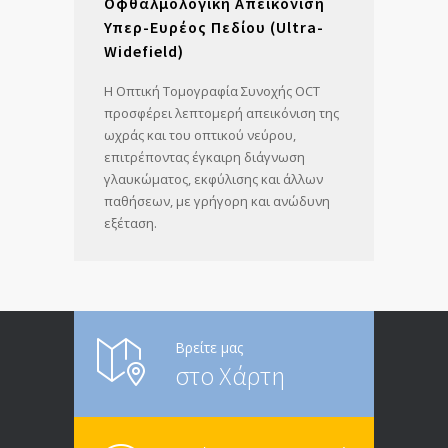
Οφθαλμολογική Απεικόνιση
Υπερ-Ευρέος Πεδίου (Ultra-
Widefield)
Η Οπτική Τομογραφία Συνοχής OCT
προσφέρει λεπτομερή απεικόνιση της
ωχράς και του οπτικού νεύρου,
επιτρέποντας έγκαιρη διάγνωση
γλαυκώματος, εκφύλισης και άλλων
παθήσεων, με γρήγορη και ανώδυνη
εξέταση.
Βρείτε μας
στο Χάρτη