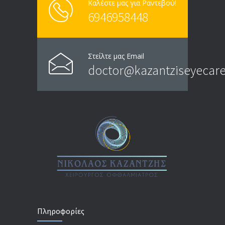
Καλέστε μας για Ραντεβού!
6946958448
Στείλτε μας Email
doctor@kazantziseyecare
Πληροφορίες