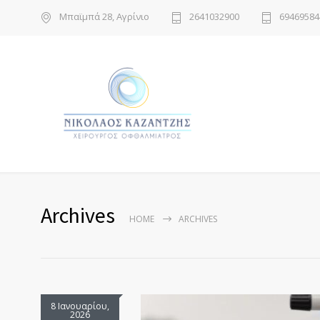
Μπαϊμπά 28, Αγρίνιο
2641032900
69469584
Archives
HOME
ARCHIVES
8 Ιανουαρίου,
2026