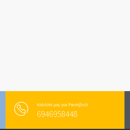
Καλέστε μας για Ραντεβού!
6946958448