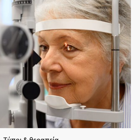
 Τύποι & θεραπεία