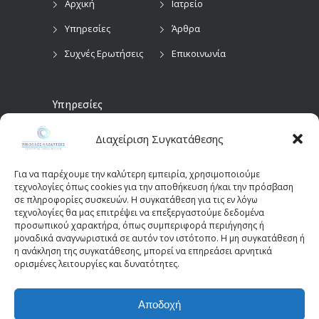
Αρχική
Ιατρείο
Υπηρεσίες
Άρθρα
Συχνές Ερωτήσεις
Επικοινωνία
Υπηρεσίες
Διαχείριση Συγκατάθεσης
Προληπτικός
Διαγνωστικές
Οφθαλμολογικός
Εξετάσεις
Έλεγχος
Για να παρέχουμε την καλύτερη εμπειρία, χρησιμοποιούμε
Χειρουργικές
τεχνολογίες όπως cookies για την αποθήκευση ή/και την πρόσβαση
Επεμβάσεις Οφθαλμών
σε πληροφορίες συσκευών. Η συγκατάθεση για τις εν λόγω
τεχνολογίες θα μας επιτρέψει να επεξεργαστούμε δεδομένα
Οπτικά Πεδία
Παιδοοφθαλμολογία
προσωπικού χαρακτήρα, όπως συμπεριφορά περιήγησης ή
(Perimetry)
Οπτική Τομογραφία
μοναδικά αναγνωριστικά σε αυτόν τον ιστότοπο. Η μη συγκατάθεση ή
η ανάκληση της συγκατάθεσης, μπορεί να επηρεάσει αρνητικά
Συνοχής (OCT)
ορισμένες λειτουργίες και δυνατότητες.
Αποδοχή
© 2025 - kazantziseyecare.gr -
Web Design: Site-