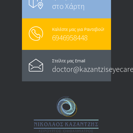
στο Χάρτη
Καλέστε μας για Ραντεβού!
6946958448
Στείλτε μας Email
doctor@kazantziseyecare