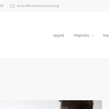
48
doctor@kazantziseyecare.gr
Αρχική
Υπηρεσίες
Ιατ