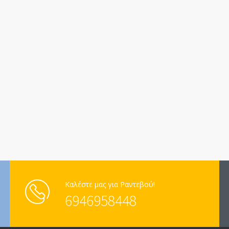
Καλέστε μας για Ραντεβού!
6946958448