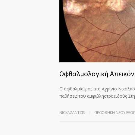
Οφθαλμολογική Απεικόνι
Ο οφθαλμίατρος στο Αγρίνιο Νικόλαος
παθήσεις του αμφιβληστροειδούς Στ
NICKAZANTZIS
ΠΡΟΣΘΉΚΗ ΝΈΟΥ ΕΞΟ