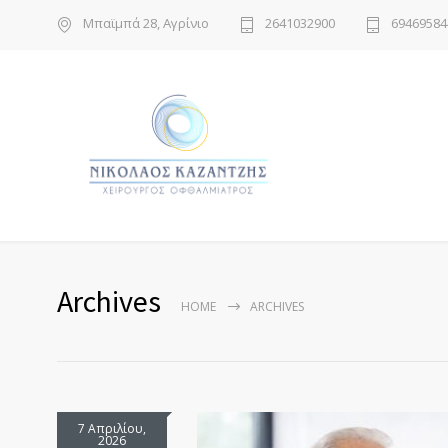
Μπαϊμπά 28, Αγρίνιο
2641032900
69469584
Archives
HOME
ARCHIVES
7 Απριλίου,
2026