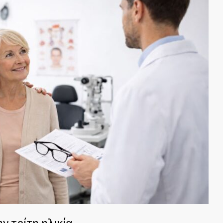
 τρίτη ηλικία