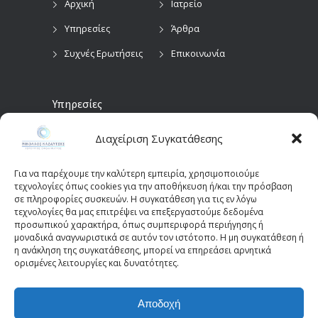
Αρχική
Ιατρείο
Υπηρεσίες
Άρθρα
Συχνές Ερωτήσεις
Επικοινωνία
Υπηρεσίες
Διαχείριση Συγκατάθεσης
Προληπτικός
Διαγνωστικές
Οφθαλμολογικός
Εξετάσεις
Έλεγχος
Για να παρέχουμε την καλύτερη εμπειρία, χρησιμοποιούμε
Χειρουργικές
τεχνολογίες όπως cookies για την αποθήκευση ή/και την πρόσβαση
Επεμβάσεις Οφθαλμών
σε πληροφορίες συσκευών. Η συγκατάθεση για τις εν λόγω
τεχνολογίες θα μας επιτρέψει να επεξεργαστούμε δεδομένα
Οπτικά Πεδία
Παιδοοφθαλμολογία
προσωπικού χαρακτήρα, όπως συμπεριφορά περιήγησης ή
(Perimetry)
Οπτική Τομογραφία
μοναδικά αναγνωριστικά σε αυτόν τον ιστότοπο. Η μη συγκατάθεση ή
η ανάκληση της συγκατάθεσης, μπορεί να επηρεάσει αρνητικά
Συνοχής (OCT)
ορισμένες λειτουργίες και δυνατότητες.
Αποδοχή
© 2025 - kazantziseyecare.gr -
Web Design: Site-