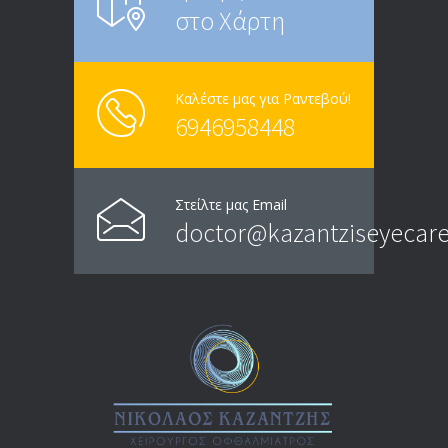
στο Χάρτη
Καλέστε μας για Ραντεβού!
6946958448
Στείλτε μας Email
doctor@kazantziseyecare