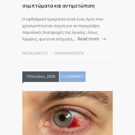
συμπτώματα και αντιμετώπιση
Η οφθαλμική ημικρανία είναι ένας όρος που
χρησιμοποιείται συχνά για να περιγράψει
παροδικές διαταραχές της όρασης, όπως
Read more
λάμψεις, φωτεινά στίγματα,…
NICKAZANTZIS
ΟΦΘΑΛΜΟΛΟΓΊΑ
19 Ιουνίου, 2026
0 COMMENTS