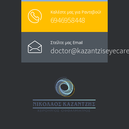
Καλέστε μας για Ραντεβού!
6946958448
Στείλτε μας Email
doctor@kazantziseyecare