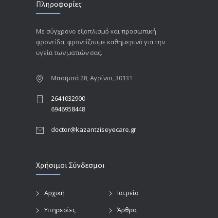
Πληροφορίες
Με σύγχρονο εξοπλισμό και προσωπική
φροντίδα, φροντίζουμε καθημερινά για την
υγεία των ματιών σας.
Μπαϊμπά 28, Αγρίνιο, 30131
2641032900
6946958448
doctor@kazantziseyecare.gr
Χρήσιμοι Σύνδεσμοι
Αρχική
Ιατρείο
Υπηρεσίες
Άρθρα