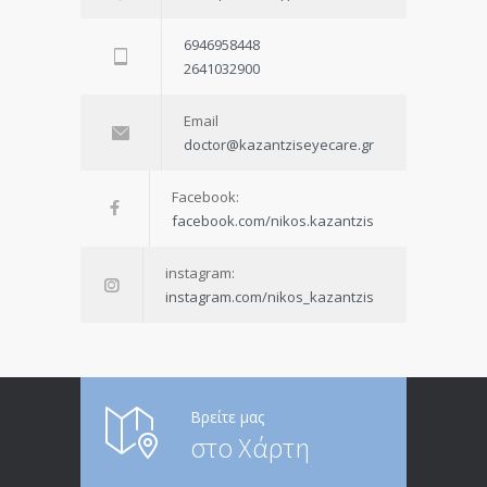
6946958448
2641032900
Email
doctor@kazantziseyecare.gr
Facebook:
facebook.com/nikos.kazantzis
instagram:
instagram.com/nikos_kazantzis
Βρείτε μας
στο Χάρτη