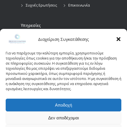
Συχνές Ερωτήσεις
Επικοινωνία
Υπηρεσίες
Διαχείριση Συγκατάθεσης
Προληπτικός
Διαγνωστικές
Οφθαλμολογικός
Εξετάσεις
Έλεγχος
Για να παρέχουμε την καλύτερη εμπειρία, χρησιμοποιούμε
Χειρουργικές
τεχνολογίες όπως cookies για την αποθήκευση ή/και την πρόσβαση
Επεμβάσεις Οφθαλμών
σε πληροφορίες συσκευών. Η συγκατάθεση για τις εν λόγω
τεχνολογίες θα μας επιτρέψει να επεξεργαστούμε δεδομένα
Οπτικά Πεδία
Παιδοοφθαλμολογία
προσωπικού χαρακτήρα, όπως συμπεριφορά περιήγησης ή
(Perimetry)
Οπτική Τομογραφία
μοναδικά αναγνωριστικά σε αυτόν τον ιστότοπο. Η μη συγκατάθεση ή
η ανάκληση της συγκατάθεσης, μπορεί να επηρεάσει αρνητικά
Συνοχής (OCT)
ορισμένες λειτουργίες και δυνατότητες.
Αποδοχή
© 2025 - kazantziseyecare.gr -
Web Design: Site-
Forge.com
Δεν αποδέχομαι