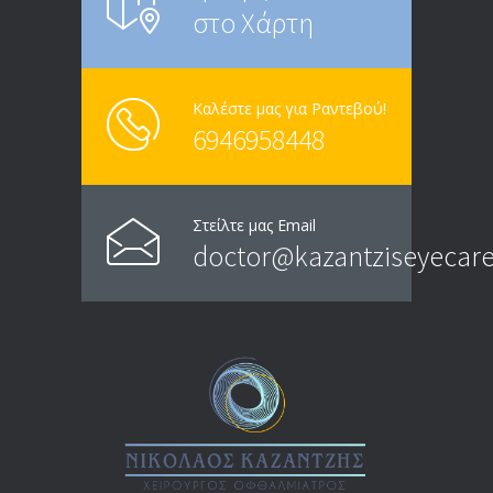
στο Χάρτη
Καλέστε μας για Ραντεβού!
6946958448
Στείλτε μας Email
doctor@kazantziseyecare