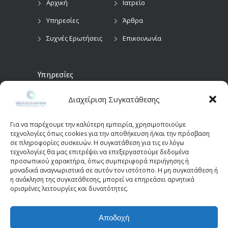
Αρχική
Ιατρείο
Υπηρεσίες
Άρθρα
Συχνές Ερωτήσεις
Επικοινωνία
Υπηρεσίες
Διαχείριση Συγκατάθεσης
Προληπτικός
Διαγνωστικές
Οφθαλμολογικός
Εξετάσεις
Έλεγχος
Για να παρέχουμε την καλύτερη εμπειρία, χρησιμοποιούμε
Χειρουργικές
τεχνολογίες όπως cookies για την αποθήκευση ή/και την πρόσβαση
Επεμβάσεις Οφθαλμών
σε πληροφορίες συσκευών. Η συγκατάθεση για τις εν λόγω
τεχνολογίες θα μας επιτρέψει να επεξεργαστούμε δεδομένα
Οπτικά Πεδία
Παιδοοφθαλμολογία
προσωπικού χαρακτήρα, όπως συμπεριφορά περιήγησης ή
(Perimetry)
Οπτική Τομογραφία
μοναδικά αναγνωριστικά σε αυτόν τον ιστότοπο. Η μη συγκατάθεση ή
η ανάκληση της συγκατάθεσης, μπορεί να επηρεάσει αρνητικά
Συνοχής (OCT)
ορισμένες λειτουργίες και δυνατότητες.
Αποδοχή
© 2025 - kazantziseyecare.gr -
Web Design: Site-