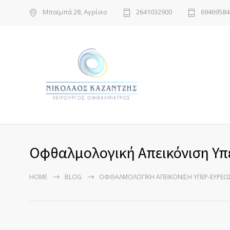
Μπαϊμπά 28, Αγρίνιο
2641032900
69469584
Οφθαλμολογική Απεικόνιση Υπ
HOME
BLOG
ΟΦΘΑΛΜΟΛΟΓΙΚΉ ΑΠΕΙΚΌΝΙΣΗ ΥΠΕΡ-ΕΥΡΈΩ