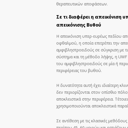
θεραπευτικών αποφάσεων.
Σε τι διαφέρει η απεικόνιση 
απεικόνισης Βυθού
Η απεικόνιση υπερ-ευρέως πεδίου απ
οφθαλμού, η οποία επιτρέπει την απε
αμφιβληστροειδούς σε σύγκριση με τ
σύστημα και τη μέθοδο λήψης, η UWF 
του αμφιβληστροειδούς σε μία ή περι
περιφέρειας του βυθού.
Η δυνατότητα αυτή έχει ιδιαίτερη κλ
δεν περιορίζονται στον οπίσθιο πόλο
αποκλειστικά στην περιφέρεια. Τέτοι
χρησιμοποιούνται αποκλειστικά παρα
Σε αντίθεση με τις κλασικές μεθόδου
περίπου 45–60 μοιρών και εστιάζουν 