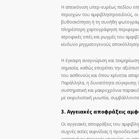
Η απεικόνιση υπερ-ευρέως πεδίου επι
περιοχών του αμφιβληστροειδούς, οι 
βυθοσκόπηση ή τη συνήθη φωτογράφι
πληρέστερη χαρτογράφηση περιφερικώ
ατροφικές οπές και ρωγμές του αμφιβ
κίνδυνο ρηγματογενούς αποκόλλησης
Η έγκαιρη αναγνώριση και τεκμηρίωση
σημασία, καθώς επιτρέπει την αξιόπι
του ασθενούς και όπου κρίνεται απαρ
Παράλληλα, η δυνατότητα σύγκρισης 
συστηματική και μακροχρόνια παρακολ
με εκφυλιστική μυωπία, συμβάλλοντας
3. Αγγειακές αποφράξεις αμφ
Οι αγγειακές αποφράξεις του αμφιβλη
συχνές αιτίες αιφνίδιας ή προοδευτι
εκτεταμένες περιοχές ισχαιμίας, οι ο