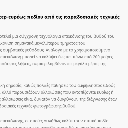
υπερ-ευρέως πεδίου από τις παραδοσιακές τεχνικές
οτελεί μια σύγχρονη τεχνολογία απεικόνισης του βυθού του
ικόνιση σημαντικά μεγαλύτερου τμήματος του
ις συμβατικές μεθόδους. Ανάλογα με το χρησιμοποιούμενο
απεικόνιση μπορεί να καλύψει έως και πάνω από 200 μοίρες
σσότερες λήψεις, συμπεριλαμβάνοντας μεγάλο μέρος της
ινική σημασία, καθώς πολλές παθήσεις του αμφιβληστροειδούς
, αλλά παρουσιάζουν αλλοιώσεις που εντοπίζονται κυρίως ή
ες αλλοιώσεις είναι δυνατόν να διαφύγουν της διάγνωσης όταν
δοσιακές τεχνικές φωτογράφισης βυθού.
ς απεικόνισης, οι οποίες συνήθως καλύπτουν οπτικό πεδίο
κυρίως στον κεντρικό αμφιβληστροειδή, η απεικόνιση υπερ-