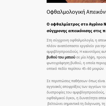
Οφθαλμολογική Απεικόνι
Ο οφθαλμίατρος στο Αγρίνιο Ν
σύγχρονης απεικόνισης στις 
Στη σύγχρονη οφθαλμολογία, η απεικό
πλέον αναπόσπαστο εργαλείο για την
αμφιβληστροειδούς. Η καινοτόμος αυτ
βυθού του ματιού
σε μία λήψη, προσ
φωτογράφηση βυθού, η οποία περιορί
οπτικό πεδίο περίπου 45–60 μοιρών.
Σε περιπτώσεις παθήσεων όπως είναι
αγγειακές αποφράξεις των αγγείων το
δυστροφίες του αμφιβληστροειδούς, η
οφθαλμικοί όγκοι, η δυνατότητα απει
βελτιώνει σημαντικά τη διάγνωση, τ