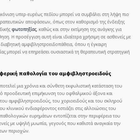
εικόνιση υπερ-ευρέως πεδίου μπορεί να συμβάλει στη λήψη πιο
εραπευτικών αποφάσεων, όπως στον καθορισμό της ένδειξης
ιδικής
φωτοπηξίας
, καθώς και στην εκτίμηση της ανάγκης για
ση. Η προσέγγιση αυτή είναι ιδιαίτερα χρήσιμη σε ασθενείς με
διαβητική αμφιβληστροειδοπάθεια, όπου η έγκαιρη
ας μπορεί να επηρεάσει ουσιαστικά τη θεραπευτική στρατηγική
ιφερική παθολογία του αμφιβληστροειδούς
ποτελεί μια χρόνια και σύνθετη εκφυλιστική κατάσταση του
πό προοδευτική επιμήκυνση του οφθαλμικού άξονα και
 του αμφιβληστροειδούς, του χοριοειδούς και του σκληρού
ου κλινικού ενδιαφέροντος εστιάζει στις αλλοιώσεις του
 παθολογικών ευρημάτων εντοπίζεται στην περιφέρεια του
ενείς με υψηλή μυωπία, γεγονός που καθιστά αναγκαία την
των περιοχών.