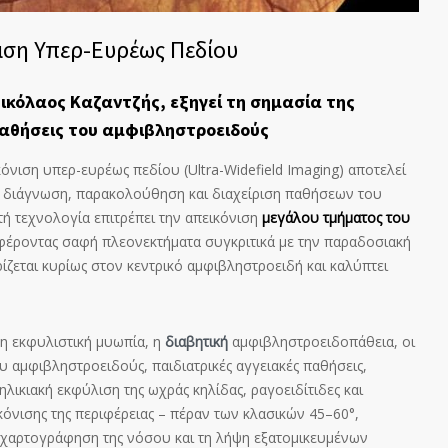
ση Υπερ-Ευρέως Πεδίου
ικόλαος Καζαντζής, εξηγεί τη σημασία της
παθήσεις του αμφιβληστροειδούς
νιση υπερ-ευρέως πεδίου (Ultra-Widefield Imaging) αποτελεί
 διάγνωση, παρακολούθηση και διαχείριση παθήσεων του
ή τεχνολογία επιτρέπει την απεικόνιση
μεγάλου τμήματος του
φέροντας σαφή πλεονεκτήματα συγκριτικά με την παραδοσιακή
ζεται κυρίως στον κεντρικό αμφιβληστροειδή και καλύπτει
 η εκφυλιστική μυωπία, η
διαβητική
αμφιβληστροειδοπάθεια, οι
υ αμφιβληστροειδούς, παιδιατρικές αγγειακές παθήσεις,
λικιακή εκφύλιση της ωχράς κηλίδας, ραγοειδίτιδες και
κόνισης της περιφέρειας – πέραν των κλασικών 45–60°,
η χαρτογράφηση της νόσου και τη λήψη εξατομικευμένων