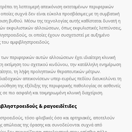
τρέπει τη λεπτομερή απεικόνιση εκτεταμένων περιφερικών
οποίες συχνά δεν είναι εύκολα προσβάσιμες με τη συμβατική
ση βυθού. Μέσω της τεχνολογίας αυτής καθίσταται δυνατή η
ν εκφυλιστικών αλλοιώσεων, όπως εκφυλιστικές λεπτύνσεις,
ληστροειδούς, οι οποίες έχουν συσχετιστεί με αυξημένο
 του αμφιβληστροειδούς.
 των περιφερικών αυτών αλλοιώσεων έχει ιδιαίτερη κλινική
στη εκτίμηση του σχετικού κινδύνου, την κατάλληλη ενημέρωση
αίτητο, τη λήψη προληπτικών θεραπευτικών μέτρων.
διαδοχικών απεικονίσεων υπερ-ευρέως πεδίου διευκολύνει τη
ούθηση της εξέλιξης της περιφερικής παθολογίας σε ασθενείς
 σε πιο ασφαλή και τεκμηριωμένη κλινική διαχείριση.
ιβληστροειδούς & ραγοειδίτιδες
στροειδούς, τόσο φλεβικές όσο και αρτηριακές, αποτελούν
κής απώλειας της όρασης και συνοδεύονται συχνά από
ποίες δεν περιορίζονται αποκλειστικά στον οπίσθιο πόλο.