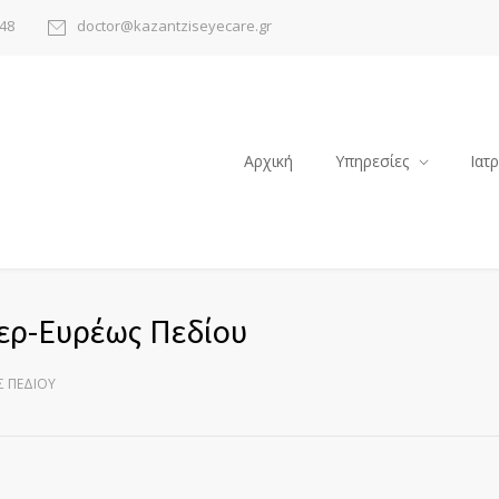
48
doctor@kazantziseyecare.gr
Αρχική
Υπηρεσίες
Ιατ
ερ-Ευρέως Πεδίου
Σ ΠΕΔΊΟΥ