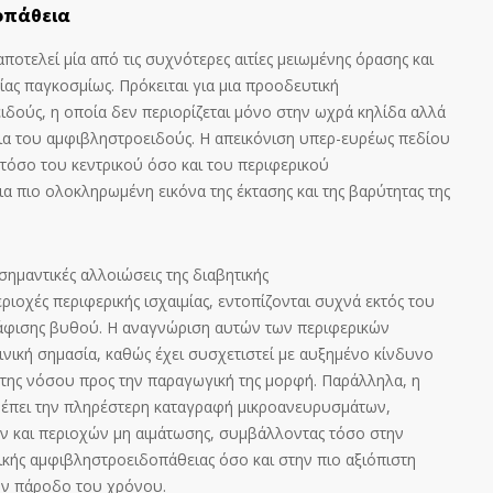
οπάθεια
οτελεί μία από τις συχνότερες αιτίες μειωμένης όρασης και
ας παγκοσμίως. Πρόκειται για μια προοδευτική
δούς, η οποία δεν περιορίζεται μόνο στην ωχρά κηλίδα αλλά
εια του αμφιβληστροειδούς. Η απεικόνιση υπερ-ευρέως πεδίου
 τόσο του κεντρικού όσο και του περιφερικού
 πιο ολοκληρωμένη εικόνα της έκτασης και της βαρύτητας της
 σημαντικές αλλοιώσεις της διαβητικής
ριοχές περιφερικής ισχαιμίας, εντοπίζονται συχνά εκτός του
άφισης βυθού. Η αναγνώριση αυτών των περιφερικών
λινική σημασία, καθώς έχει συσχετιστεί με αυξημένο κίνδυνο
 της νόσου προς την παραγωγική της μορφή. Παράλληλα, η
ρέπει την πληρέστερη καταγραφή μικροανευρυσμάτων,
 και περιοχών μη αιμάτωσης, συμβάλλοντας τόσο στην
ικής αμφιβληστροειδοπάθειας όσο και στην πιο αξιόπιστη
την πάροδο του χρόνου.