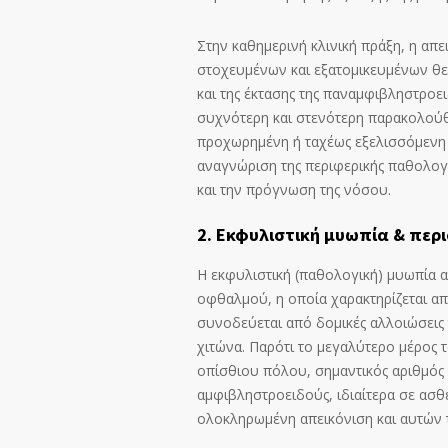
Στην καθημερινή κλινική πράξη, η απ
στοχευμένων και εξατομικευμένων θ
και της έκτασης της παναμφιβληστροε
συχνότερη και στενότερη παρακολούθη
προχωρημένη ή ταχέως εξελισσόμενη 
αναγνώριση της περιφερικής παθολογί
και την πρόγνωση της νόσου.
2. Εκφυλιστική μυωπία & περ
Η εκφυλιστική (παθολογική) μυωπία α
οφθαλμού, η οποία χαρακτηρίζεται α
συνοδεύεται από δομικές αλλοιώσεις
χιτώνα. Παρότι το μεγαλύτερο μέρος τ
οπίσθιου πόλου, σημαντικός αριθμός
αμφιβληστροειδούς, ιδιαίτερα σε ασθ
ολοκληρωμένη απεικόνιση και αυτών 