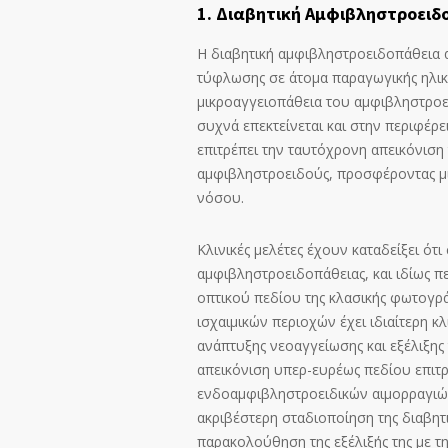
1. Διαβητική Αμφιβληστροειδ
Η διαβητική αμφιβληστροειδοπάθεια απ
τύφλωσης σε άτομα παραγωγικής ηλικί
μικροαγγειοπάθεια του αμφιβληστροει
συχνά επεκτείνεται και στην περιφέρ
επιτρέπει την ταυτόχρονη απεικόνιση
αμφιβληστροειδούς, προσφέροντας μια
νόσου.
Κλινικές μελέτες έχουν καταδείξει ότι
αμφιβληστροειδοπάθειας, και ιδίως πε
οπτικού πεδίου της κλασικής φωτογρ
ισχαιμικών περιοχών έχει ιδιαίτερη κ
ανάπτυξης νεοαγγείωσης και εξέλιξης
απεικόνιση υπερ-ευρέως πεδίου επιτ
ενδοαμφιβληστροειδικών αιμορραγιών
ακριβέστερη σταδιοποίηση της διαβητ
παρακολούθηση της εξέλιξής της με 