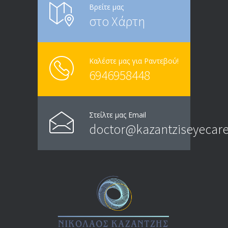
Βρείτε μας
στο Χάρτη
Καλέστε μας για Ραντεβού!
6946958448
Στείλτε μας Email
doctor@kazantziseyecare