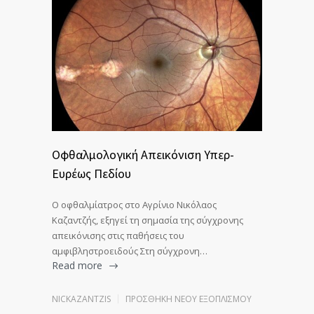
Οφθαλμολογική Απεικόνιση Υπερ-
Ευρέως Πεδίου
Ο οφθαλμίατρος στο Αγρίνιο Νικόλαος
Καζαντζής, εξηγεί τη σημασία της σύγχρονης
απεικόνισης στις παθήσεις του
αμφιβληστροειδούς Στη σύγχρονη…
Read more
NICKAZANTZIS
ΠΡΟΣΘΉΚΗ ΝΈΟΥ ΕΞΟΠΛΙΣΜΟΎ