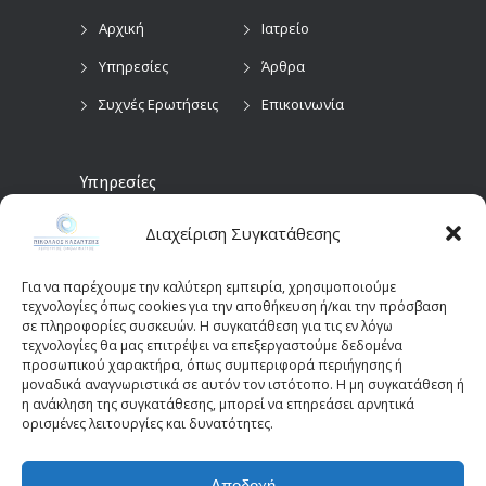
Αρχική
Ιατρείο
Υπηρεσίες
Άρθρα
Συχνές Ερωτήσεις
Επικοινωνία
Υπηρεσίες
Διαχείριση Συγκατάθεσης
Προληπτικός
Διαγνωστικές
Οφθαλμολογικός
Εξετάσεις
Έλεγχος
Για να παρέχουμε την καλύτερη εμπειρία, χρησιμοποιούμε
Χειρουργικές
τεχνολογίες όπως cookies για την αποθήκευση ή/και την πρόσβαση
Επεμβάσεις Οφθαλμών
σε πληροφορίες συσκευών. Η συγκατάθεση για τις εν λόγω
τεχνολογίες θα μας επιτρέψει να επεξεργαστούμε δεδομένα
Οπτικά Πεδία
Παιδοοφθαλμολογία
προσωπικού χαρακτήρα, όπως συμπεριφορά περιήγησης ή
(Perimetry)
Οπτική Τομογραφία
μοναδικά αναγνωριστικά σε αυτόν τον ιστότοπο. Η μη συγκατάθεση ή
η ανάκληση της συγκατάθεσης, μπορεί να επηρεάσει αρνητικά
Συνοχής (OCT)
ορισμένες λειτουργίες και δυνατότητες.
Αποδοχή