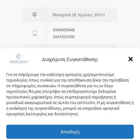
Μπαϊμπά 28, Αγρίνιο, 30131
6946958448
2641032900
Email
doctor@kazantziseyecare.gr
Διαχείριση Συγκατάθεσης
Facebook:
Για να παρέχουμε την καλύτερη εμπειρία, χρησιμοποιούμε
facebook.com/nikos.kazantzis
τεχνολογίες όπως cookies για την αποθήκευση ή/και την πρόσβαση
σε πληροφορίες συσκευών. Η συγκατάθεση για τις εν λόγω
τεχνολογίες θα μας επιτρέψει να επεξεργαστούμε δεδομένα
instagram:
προσωπικού χαρακτήρα, όπως συμπεριφορά περιήγησης ή
instagram.com/nikos_kazantzis
μοναδικά αναγνωριστικά σε αυτόν τον ιστότοπο. Η μη συγκατάθεση ή
η ανάκληση της συγκατάθεσης, μπορεί να επηρεάσει αρνητικά
ορισμένες λειτουργίες και δυνατότητες.
Αποδοχή
© 2025 - kazantziseyecare.gr -
Web Design: Site-