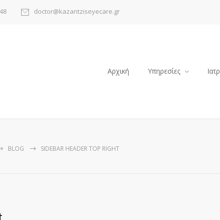
48
doctor@kazantziseyecare.gr
Αρχική
Υπηρεσίες
Ιατ
BLOG
SIDEBAR HEADER TOP RIGHT
t