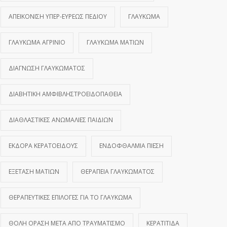
ΑΠΕΙΚΌΝΙΣΗ ΥΠΕΡ-ΕΥΡΈΩΣ ΠΕΔΊΟΥ
ΓΛΑΎΚΩΜΑ
ΓΛΑΎΚΩΜΑ ΑΓΡΊΝΙΟ
ΓΛΑΎΚΩΜΑ ΜΑΤΙΏΝ
ΔΙΆΓΝΩΣΗ ΓΛΑΥΚΏΜΑΤΟΣ
ΔΙΑΒΗΤΙΚΉ ΑΜΦΙΒΛΗΣΤΡΟΕΙΔΟΠΆΘΕΙΑ
ΔΙΑΘΛΑΣΤΙΚΈΣ ΑΝΩΜΑΛΊΕΣ ΠΑΙΔΙΏΝ
ΕΚΔΟΡΆ ΚΕΡΑΤΟΕΙΔΟΎΣ
ΕΝΔΟΦΘΆΛΜΙΑ ΠΊΕΣΗ
ΕΞΈΤΑΣΗ ΜΑΤΙΏΝ
ΘΕΡΑΠΕΊΑ ΓΛΑΥΚΏΜΑΤΟΣ
ΘΕΡΑΠΕΥΤΙΚΈΣ ΕΠΙΛΟΓΈΣ ΓΙΑ ΤΟ ΓΛΑΎΚΩΜΑ
ΘΟΛΉ ΌΡΑΣΗ ΜΕΤΆ ΑΠΌ ΤΡΑΥΜΑΤΙΣΜΌ
ΚΕΡΑΤΊΤΙΔΑ