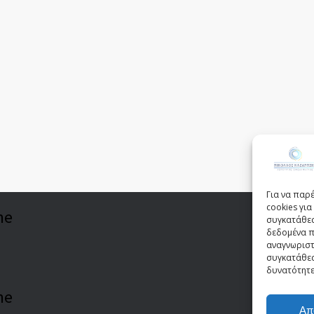
Για να παρ
cookies γι
ne
συγκατάθεσ
δεδομένα π
αναγνωριστ
συγκατάθεσ
δυνατότητε
ne
Απ