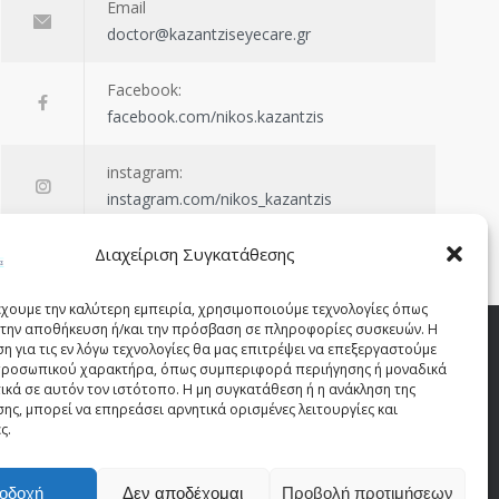
Email
doctor@kazantziseyecare.gr
Facebook:
facebook.com/nikos.kazantzis
instagram:
instagram.com/nikos_kazantzis
Διαχείριση Συγκατάθεσης
έχουμε την καλύτερη εμπειρία, χρησιμοποιούμε τεχνολογίες όπως
α την αποθήκευση ή/και την πρόσβαση σε πληροφορίες συσκευών. Η
η για τις εν λόγω τεχνολογίες θα μας επιτρέψει να επεξεργαστούμε
ροσωπικού χαρακτήρα, όπως συμπεριφορά περιήγησης ή μοναδικά
ικά σε αυτόν τον ιστότοπο. Η μη συγκατάθεση ή η ανάκληση της
ης, μπορεί να επηρεάσει αρνητικά ορισμένες λειτουργίες και
ς.
οδοχή
Δεν αποδέχομαι
Προβολή προτιμήσεων