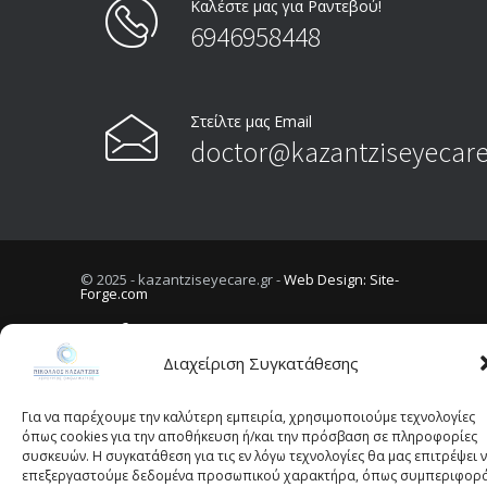
Καλέστε μας για Ραντεβού!
6946958448
Στείλτε μας Email
doctor@kazantziseyecare
© 2025 - kazantziseyecare.gr -
Web Design: Site-
Forge.com
Διαχείριση Συγκατάθεσης
Πολιτική Απορρήτου
Όροι Χρήσης
Πολιτική Cookies (ΕΕ)
Για να παρέχουμε την καλύτερη εμπειρία, χρησιμοποιούμε τεχνολογίες
όπως cookies για την αποθήκευση ή/και την πρόσβαση σε πληροφορίες
συσκευών. Η συγκατάθεση για τις εν λόγω τεχνολογίες θα μας επιτρέψει 
επεξεργαστούμε δεδομένα προσωπικού χαρακτήρα, όπως συμπεριφορ