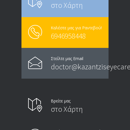
στο Χάρτη
Καλέστε μας για Ραντεβού!
6946958448
Στείλτε μας Email
doctor@kazantziseyecare
Βρείτε μας
στο Χάρτη