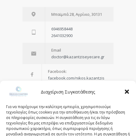
Μπαϊμπά 28, Αγρίνιο, 30131
6946958448
2641032900
Email
doctor@kazantziseyecare.gr
Facebook:
facebook.com/nikos.kazantzis
Διαχείριση Συγκατάθεσης
instagram:
instagram.com/nikos_kazantzis
Για να παρέχουμε την καλύτερη εμπειρία, χρησιμοποιούμε
τεχνολογίες όπως cookies για την αποθήκευση ή/και την πρόσβαση
σε πληροφορίες συσκευών. Η συγκατάθεση για τις εν λόγω
τεχνολογίες θα μας επιτρέψει να επεξεργαστούμε δεδομένα
προσωπικού χαρακτήρα, όπως συμπεριφορά περιήγησης ή
μοναδικά αναγνωριστικά σε αυτόν τον ιστότοπο. Η μη συγκατάθεση ή