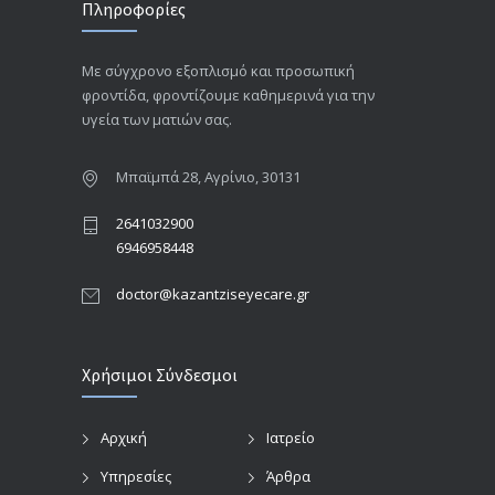
Πληροφορίες
Με σύγχρονο εξοπλισμό και προσωπική
φροντίδα, φροντίζουμε καθημερινά για την
υγεία των ματιών σας.
Μπαϊμπά 28, Αγρίνιο, 30131
2641032900
6946958448
doctor@kazantziseyecare.gr
Χρήσιμοι Σύνδεσμοι
Αρχική
Ιατρείο
Υπηρεσίες
Άρθρα