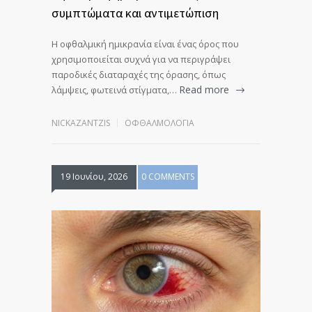
συμπτώματα και αντιμετώπιση
Η οφθαλμική ημικρανία είναι ένας όρος που
χρησιμοποιείται συχνά για να περιγράψει
παροδικές διαταραχές της όρασης, όπως
Read more
λάμψεις, φωτεινά στίγματα,…
NICKAZANTZIS
ΟΦΘΑΛΜΟΛΟΓΊΑ
19 Ιουνίου, 2026
0 COMMENTS