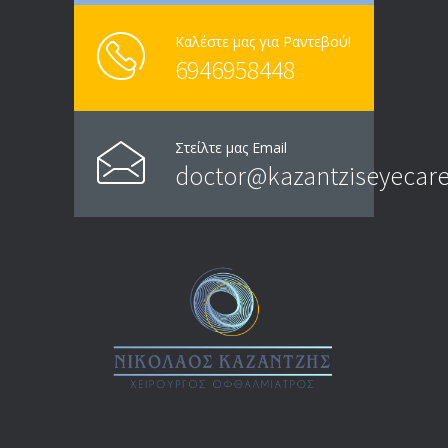
Καλέστε μας για Ραντεβού!
6946958448
Στείλτε μας Email
doctor@kazantziseyecare