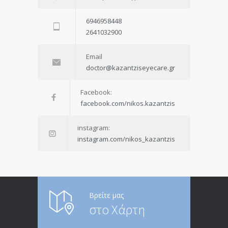
6946958448
2641032900
Email
doctor@kazantziseyecare.gr
Facebook:
facebook.com/nikos.kazantzis
instagram:
instagram.com/nikos_kazantzis
Βρείτε μας
στο Χάρτη