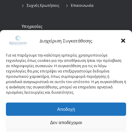
Συχνές Ερωτήσεις
Επικοινωνία
Υπηρεσίες
Διαχείριση Συγκατάθεσης
Προληπτικός
Διαγνωστικές
Οφθαλμολογικός
Εξετάσεις
Έλεγχος
Για να παρέχουμε την καλύτερη εμπειρία, χρησιμοποιούμε
Χειρουργικές
τεχνολογίες όπως cookies για την αποθήκευση ή/και την πρόσβαση
Επεμβάσεις Οφθαλμών
σε πληροφορίες συσκευών. Η συγκατάθεση για τις εν λόγω
τεχνολογίες θα μας επιτρέψει να επεξεργαστούμε δεδομένα
Οπτικά Πεδία
Παιδοοφθαλμολογία
προσωπικού χαρακτήρα, όπως συμπεριφορά περιήγησης ή
(Perimetry)
Οπτική Τομογραφία
μοναδικά αναγνωριστικά σε αυτόν τον ιστότοπο. Η μη συγκατάθεση ή
η ανάκληση της συγκατάθεσης, μπορεί να επηρεάσει αρνητικά
Συνοχής (OCT)
ορισμένες λειτουργίες και δυνατότητες.
Αποδοχή
© 2025 - kazantziseyecare.gr -
Web Design: Site-
Forge.com
Δεν αποδέχομαι