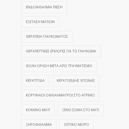
ΕΝΔΟΦΘΆΛΜΙΑ ΠΊΕΣΗ
ΕΞΈΤΑΣΗ ΜΑΤΙΏΝ
ΘΕΡΑΠΕΊΑ ΓΛΑΥΚΏΜΑΤΟΣ
ΘΕΡΑΠΕΥΤΙΚΈΣ ΕΠΙΛΟΓΈΣ ΓΙΑ ΤΟ ΓΛΑΎΚΩΜΑ
ΘΟΛΉ ΌΡΑΣΗ ΜΕΤΆ ΑΠΌ ΤΡΑΥΜΑΤΙΣΜΌ
ΚΕΡΑΤΊΤΙΔΑ
ΚΕΡΑΤΟΕΙΔΉΣ ΧΙΤΏΝΑΣ
ΚΟΡΥΦΑΊΟΙ ΟΦΘΑΛΜΊΑΤΡΟΙ ΣΤΟ ΑΓΡΊΝΙΟ
ΚΌΚΚΙΝΟ ΜΆΤΙ
ΞΈΝΟ ΣΏΜΑ ΣΤΟ ΜΆΤΙ
ΞΗΡΟΦΘΑΛΜΊΑ
ΟΠΤΙΚΌ ΝΕΎΡΟ