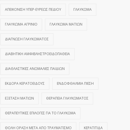
ΑΠΕΙΚΌΝΙΣΗ ΥΠΕΡ-ΕΥΡΈΩΣ ΠΕΔΊΟΥ
ΓΛΑΎΚΩΜΑ
ΓΛΑΎΚΩΜΑ ΑΓΡΊΝΙΟ
ΓΛΑΎΚΩΜΑ ΜΑΤΙΏΝ
ΔΙΆΓΝΩΣΗ ΓΛΑΥΚΏΜΑΤΟΣ
ΔΙΑΒΗΤΙΚΉ ΑΜΦΙΒΛΗΣΤΡΟΕΙΔΟΠΆΘΕΙΑ
ΔΙΑΘΛΑΣΤΙΚΈΣ ΑΝΩΜΑΛΊΕΣ ΠΑΙΔΙΏΝ
ΕΚΔΟΡΆ ΚΕΡΑΤΟΕΙΔΟΎΣ
ΕΝΔΟΦΘΆΛΜΙΑ ΠΊΕΣΗ
ΕΞΈΤΑΣΗ ΜΑΤΙΏΝ
ΘΕΡΑΠΕΊΑ ΓΛΑΥΚΏΜΑΤΟΣ
ΘΕΡΑΠΕΥΤΙΚΈΣ ΕΠΙΛΟΓΈΣ ΓΙΑ ΤΟ ΓΛΑΎΚΩΜΑ
ΘΟΛΉ ΌΡΑΣΗ ΜΕΤΆ ΑΠΌ ΤΡΑΥΜΑΤΙΣΜΌ
ΚΕΡΑΤΊΤΙΔΑ