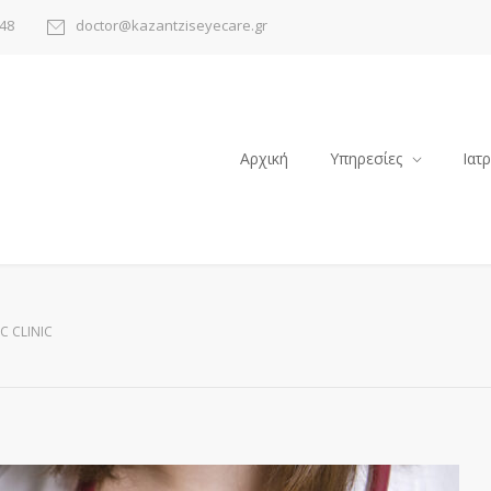
48
doctor@kazantziseyecare.gr
Αρχική
Υπηρεσίες
Ιατ
C CLINIC