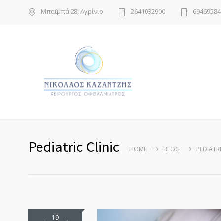
Μπαϊμπά 28, Αγρίνιο
2641032900
69469584
Pediatric Clinic
HOME
BLOG
PEDIATRI
19