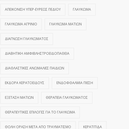
ΑΠΕΙΚΌΝΙΣΗ ΥΠΕΡ-ΕΥΡΈΩΣ ΠΕΔΊΟΥ
ΓΛΑΎΚΩΜΑ
ΓΛΑΎΚΩΜΑ ΑΓΡΊΝΙΟ
ΓΛΑΎΚΩΜΑ ΜΑΤΙΏΝ
ΔΙΆΓΝΩΣΗ ΓΛΑΥΚΏΜΑΤΟΣ
ΔΙΑΒΗΤΙΚΉ ΑΜΦΙΒΛΗΣΤΡΟΕΙΔΟΠΆΘΕΙΑ
ΔΙΑΘΛΑΣΤΙΚΈΣ ΑΝΩΜΑΛΊΕΣ ΠΑΙΔΙΏΝ
ΕΚΔΟΡΆ ΚΕΡΑΤΟΕΙΔΟΎΣ
ΕΝΔΟΦΘΆΛΜΙΑ ΠΊΕΣΗ
ΕΞΈΤΑΣΗ ΜΑΤΙΏΝ
ΘΕΡΑΠΕΊΑ ΓΛΑΥΚΏΜΑΤΟΣ
ΘΕΡΑΠΕΥΤΙΚΈΣ ΕΠΙΛΟΓΈΣ ΓΙΑ ΤΟ ΓΛΑΎΚΩΜΑ
ΘΟΛΉ ΌΡΑΣΗ ΜΕΤΆ ΑΠΌ ΤΡΑΥΜΑΤΙΣΜΌ
ΚΕΡΑΤΊΤΙΔΑ