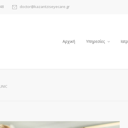
48
doctor@kazantziseyecare.gr
Αρχική
Υπηρεσίες
Ιατ
INIC