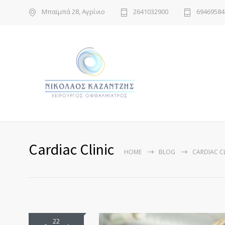
Μπαϊμπά 28, Αγρίνιο
2641032900
69469584
Cardiac Clinic
HOME
BLOG
CARDIAC CL
22