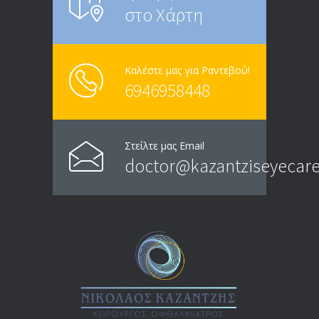
στο Χάρτη
Καλέστε μας για Ραντεβού!
6946958448
Στείλτε μας Email
doctor@kazantziseyecare