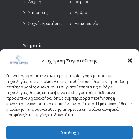
Αρχική
Ιατρείο
Υπηρεσίες
Άρθρα
Συχνές Ερωτήσεις
Επικοινωνία
Υπηρεσίες
Διαχείριση Συγκατάθεσης
Προληπτικός
Διαγνωστικές
Οφθαλμολογικός
Εξετάσεις
Έλεγχος
Για να παρέχουμε την καλύτερη εμπειρία, χρησιμοποιούμε
Χειρουργικές
τεχνολογίες όπως cookies για την αποθήκευση ή/και την πρόσβαση
Επεμβάσεις Οφθαλμών
σε πληροφορίες συσκευών. Η συγκατάθεση για τις εν λόγω
τεχνολογίες θα μας επιτρέψει να επεξεργαστούμε δεδομένα
Οπτικά Πεδία
Παιδοοφθαλμολογία
προσωπικού χαρακτήρα, όπως συμπεριφορά περιήγησης ή
(Perimetry)
Οπτική Τομογραφία
μοναδικά αναγνωριστικά σε αυτόν τον ιστότοπο. Η μη συγκατάθεση ή
η ανάκληση της συγκατάθεσης, μπορεί να επηρεάσει αρνητικά
Συνοχής (OCT)
ορισμένες λειτουργίες και δυνατότητες.
Αποδοχή
© 2025 - kazantziseyecare.gr -
Web Design: Site-