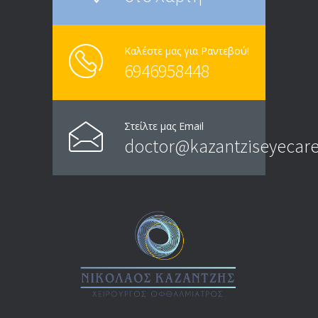
Καλέστε μας για Ραντεβού!
6946958448
Στείλτε μας Email
doctor@kazantziseyecare