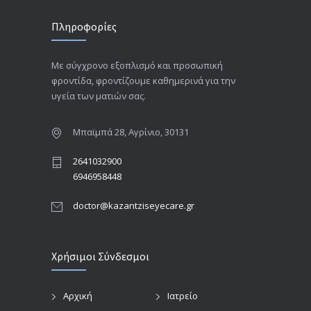
Πληροφορίες
Με σύγχρονο εξοπλισμό και προσωπική
φροντίδα, φροντίζουμε καθημερινά για την
υγεία των ματιών σας.
Μπαϊμπά 28, Αγρίνιο, 30131
2641032900
6946958448
doctor@kazantziseyecare.gr
Χρήσιμοι Σύνδεσμοι
Αρχική
Ιατρείο