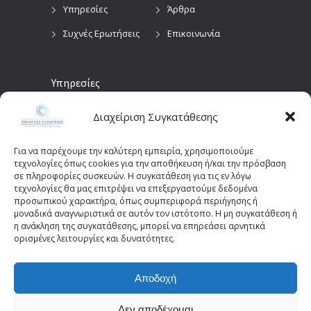
Υπηρεσίες
Άρθρα
Συχνές Ερωτήσεις
Επικοινωνία
Υπηρεσίες
Διαχείριση Συγκατάθεσης
Προληπτικός
Διαγνωστικές
Οφθαλμολογικός
Εξετάσεις
Έλεγχος
Για να παρέχουμε την καλύτερη εμπειρία, χρησιμοποιούμε
Χειρουργικές
τεχνολογίες όπως cookies για την αποθήκευση ή/και την πρόσβαση
Επεμβάσεις Οφθαλμών
σε πληροφορίες συσκευών. Η συγκατάθεση για τις εν λόγω
τεχνολογίες θα μας επιτρέψει να επεξεργαστούμε δεδομένα
Οπτικά Πεδία
Παιδοοφθαλμολογία
προσωπικού χαρακτήρα, όπως συμπεριφορά περιήγησης ή
(Perimetry)
Οπτική Τομογραφία
μοναδικά αναγνωριστικά σε αυτόν τον ιστότοπο. Η μη συγκατάθεση ή
η ανάκληση της συγκατάθεσης, μπορεί να επηρεάσει αρνητικά
Συνοχής (OCT)
ορισμένες λειτουργίες και δυνατότητες.
Αποδοχή
© 2025 - kazantziseyecare.gr -
Web Design: Site-
Forge.com
Δεν αποδέχομαι