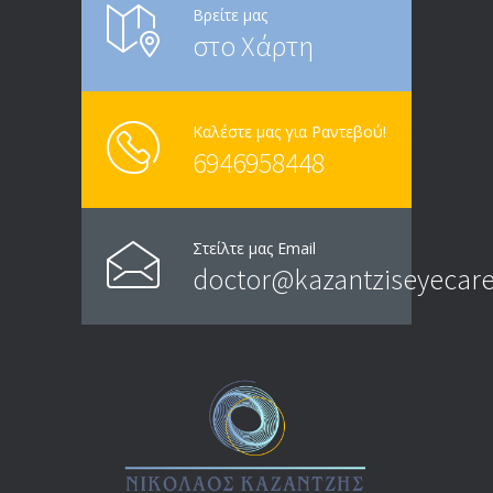
Βρείτε μας
στο Χάρτη
Καλέστε μας για Ραντεβού!
6946958448
Στείλτε μας Email
doctor@kazantziseyecare