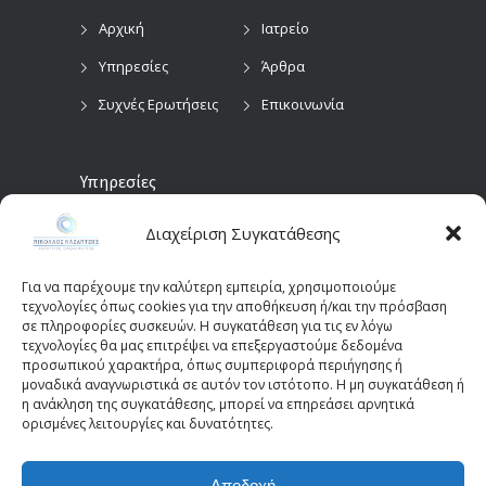
Αρχική
Ιατρείο
Υπηρεσίες
Άρθρα
Συχνές Ερωτήσεις
Επικοινωνία
Υπηρεσίες
Διαχείριση Συγκατάθεσης
Προληπτικός
Διαγνωστικές
Οφθαλμολογικός
Εξετάσεις
Έλεγχος
Για να παρέχουμε την καλύτερη εμπειρία, χρησιμοποιούμε
Χειρουργικές
τεχνολογίες όπως cookies για την αποθήκευση ή/και την πρόσβαση
Επεμβάσεις Οφθαλμών
σε πληροφορίες συσκευών. Η συγκατάθεση για τις εν λόγω
τεχνολογίες θα μας επιτρέψει να επεξεργαστούμε δεδομένα
Οπτικά Πεδία
Παιδοοφθαλμολογία
προσωπικού χαρακτήρα, όπως συμπεριφορά περιήγησης ή
(Perimetry)
Οπτική Τομογραφία
μοναδικά αναγνωριστικά σε αυτόν τον ιστότοπο. Η μη συγκατάθεση ή
η ανάκληση της συγκατάθεσης, μπορεί να επηρεάσει αρνητικά
Συνοχής (OCT)
ορισμένες λειτουργίες και δυνατότητες.
Αποδοχή