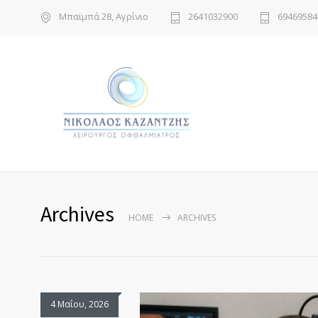
Μπαϊμπά 28, Αγρίνιο
2641032900
69469584
Archives
HOME
ARCHIVES
4 Μαΐου, 2026