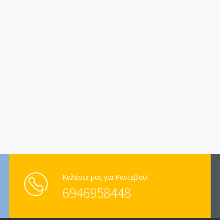
Καλέστε μας για Ραντεβού!
6946958448