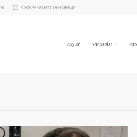
48
doctor@kazantziseyecare.gr
Αρχική
Υπηρεσίες
Ιατ