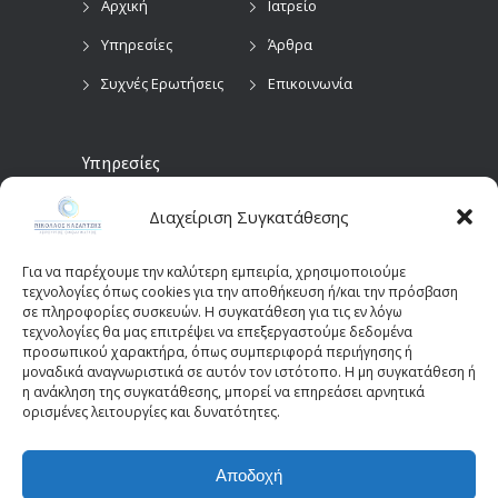
Αρχική
Ιατρείο
Υπηρεσίες
Άρθρα
Συχνές Ερωτήσεις
Επικοινωνία
Υπηρεσίες
Διαχείριση Συγκατάθεσης
Προληπτικός
Διαγνωστικές
Οφθαλμολογικός
Εξετάσεις
Έλεγχος
Για να παρέχουμε την καλύτερη εμπειρία, χρησιμοποιούμε
Χειρουργικές
τεχνολογίες όπως cookies για την αποθήκευση ή/και την πρόσβαση
Επεμβάσεις Οφθαλμών
σε πληροφορίες συσκευών. Η συγκατάθεση για τις εν λόγω
τεχνολογίες θα μας επιτρέψει να επεξεργαστούμε δεδομένα
Οπτικά Πεδία
Παιδοοφθαλμολογία
προσωπικού χαρακτήρα, όπως συμπεριφορά περιήγησης ή
(Perimetry)
Οπτική Τομογραφία
μοναδικά αναγνωριστικά σε αυτόν τον ιστότοπο. Η μη συγκατάθεση ή
η ανάκληση της συγκατάθεσης, μπορεί να επηρεάσει αρνητικά
Συνοχής (OCT)
ορισμένες λειτουργίες και δυνατότητες.
Αποδοχή
© 2025 - kazantziseyecare.gr -
Web Design: Site-