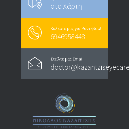
στο Χάρτη
Καλέστε μας για Ραντεβού!
6946958448
Στείλτε μας Email
doctor@kazantziseyecare