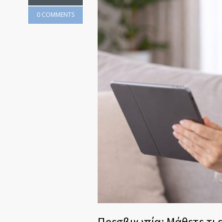
0 COMMENTS
Πρεσβυωπία: Μάθετε τι ε