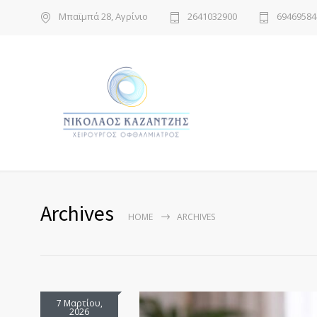
Μπαϊμπά 28, Αγρίνιο
2641032900
69469584
Archives
HOME
ARCHIVES
7 Μαρτίου,
2026