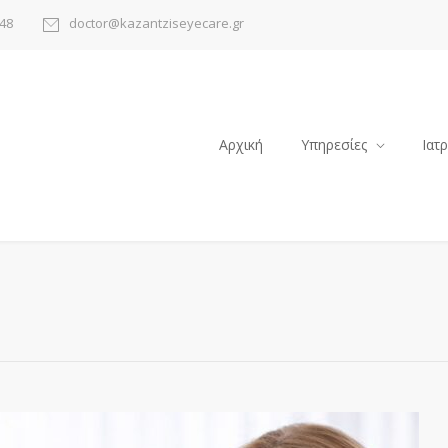
48
doctor@kazantziseyecare.gr
Αρχική
Υπηρεσίες
Ιατ