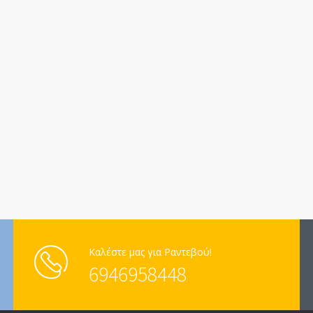
Καλέστε μας για Ραντεβού!
6946958448