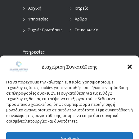
Αρχική
Ιατρείο
Υπηρεσίες
Άρθρα
Συχνές Ερωτήσεις
Επικοινωνία
Υπηρεσίες
Διαχείριση Συγκατάθεσης
Προληπτικός
Διαγνωστικές
Οφθαλμολογικός
Εξετάσεις
Έλεγχος
Για να παρέχουμε την καλύτερη εμπειρία, χρησιμοποιούμε
Χειρουργικές
τεχνολογίες όπως cookies για την αποθήκευση ή/και την πρόσβαση
Επεμβάσεις Οφθαλμών
σε πληροφορίες συσκευών. Η συγκατάθεση για τις εν λόγω
τεχνολογίες θα μας επιτρέψει να επεξεργαστούμε δεδομένα
Οπτικά Πεδία
Παιδοοφθαλμολογία
προσωπικού χαρακτήρα, όπως συμπεριφορά περιήγησης ή
(Perimetry)
Οπτική Τομογραφία
μοναδικά αναγνωριστικά σε αυτόν τον ιστότοπο. Η μη συγκατάθεση ή
η ανάκληση της συγκατάθεσης, μπορεί να επηρεάσει αρνητικά
Συνοχής (OCT)
ορισμένες λειτουργίες και δυνατότητες.
Αποδοχή