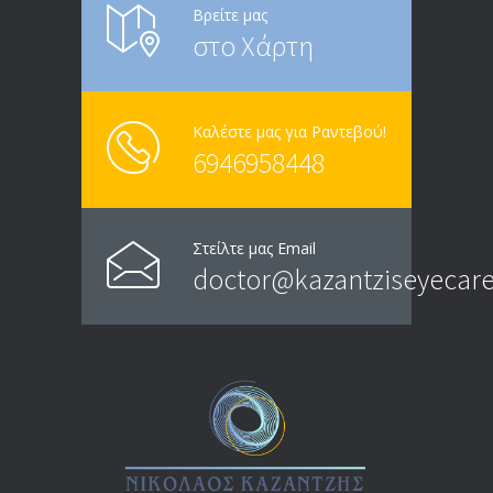
Βρείτε μας
στο Χάρτη
Καλέστε μας για Ραντεβού!
6946958448
Στείλτε μας Email
doctor@kazantziseyecare