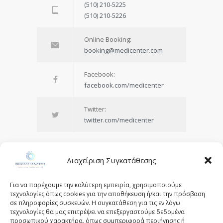
(510) 210-5225
(510) 210-5226
Online Booking:
booking@medicenter.com
Facebook:
facebook.com/medicenter
Twitter:
twitter.com/medicenter
Διαχείριση Συγκατάθεσης
Being in control of your life and
Για να παρέχουμε την καλύτερη εμπειρία, χρησιμοποιούμε
having realistic expectations about
τεχνολογίες όπως cookies για την αποθήκευση ή/και την πρόσβαση
σε πληροφορίες συσκευών. Η συγκατάθεση για τις εν λόγω
your day-to-day challenges are the
τεχνολογίες θα μας επιτρέψει να επεξεργαστούμε δεδομένα
keys to stress management.
προσωπικού χαρακτήρα, όπως συμπεριφορά περιήγησης ή