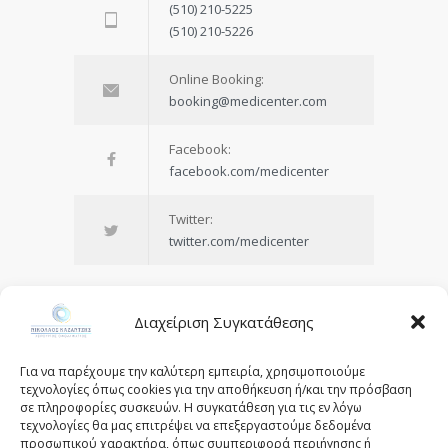
(510) 210-5225
(510) 210-5226
Online Booking:
booking@medicenter.com
Facebook:
facebook.com/medicenter
Twitter:
twitter.com/medicenter
Διαχείριση Συγκατάθεσης
Being in control of your life and
Για να παρέχουμε την καλύτερη εμπειρία, χρησιμοποιούμε
having realistic expectations about
τεχνολογίες όπως cookies για την αποθήκευση ή/και την πρόσβαση
σε πληροφορίες συσκευών. Η συγκατάθεση για τις εν λόγω
your day-to-day challenges are the
τεχνολογίες θα μας επιτρέψει να επεξεργαστούμε δεδομένα
keys to stress management.
προσωπικού χαρακτήρα, όπως συμπεριφορά περιήγησης ή