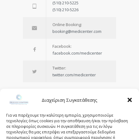
(510) 210-5225
(510) 210-5226
Online Booking:
booking@medicenter.com
Facebook:
facebook.com/medicenter
Twitter:
twitter.com/medicenter
Διαχείριση Συγκατάθεσης
Being in control of your life and
Για να παρέχουμε την καλύτερη εμπειρία, χρησιμοποιούμε
having realistic expectations about
τεχνολογίες όπως cookies για την αποθήκευση ή/και την πρόσβαση
σε πληροφορίες συσκευών. Η συγκατάθεση για τις εν λόγω
your day-to-day challenges are the
τεχνολογίες θα μας επιτρέψει να επεξεργαστούμε δεδομένα
keys to stress management.
προσωπικού χαρακτήρα, όπως συμπεριφορά περιήγησης ή