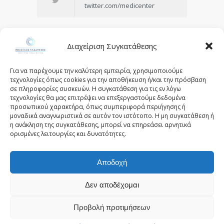
twitter.com/medicenter
Διαχείριση Συγκατάθεσης
Being in control of your life and
Για να παρέχουμε την καλύτερη εμπειρία, χρησιμοποιούμε
having realistic expectations about
τεχνολογίες όπως cookies για την αποθήκευση ή/και την πρόσβαση
σε πληροφορίες συσκευών. Η συγκατάθεση για τις εν λόγω
your day-to-day challenges are the
τεχνολογίες θα μας επιτρέψει να επεξεργαστούμε δεδομένα
keys to stress management.
προσωπικού χαρακτήρα, όπως συμπεριφορά περιήγησης ή
μοναδικά αναγνωριστικά σε αυτόν τον ιστότοπο. Η μη συγκατάθεση ή
— Josh Billings
η ανάκληση της συγκατάθεσης, μπορεί να επηρεάσει αρνητικά
ορισμένες λειτουργίες και δυνατότητες.
Αποδοχή
© 2025 - kazantziseyecare.gr -
Web Design: Site-
Forge.com
Δεν αποδέχομαι
Προβολή προτιμήσεων
Πολιτική Απορρήτου
Όροι Χρήσης
Πολιτική Cookies (ΕΕ)