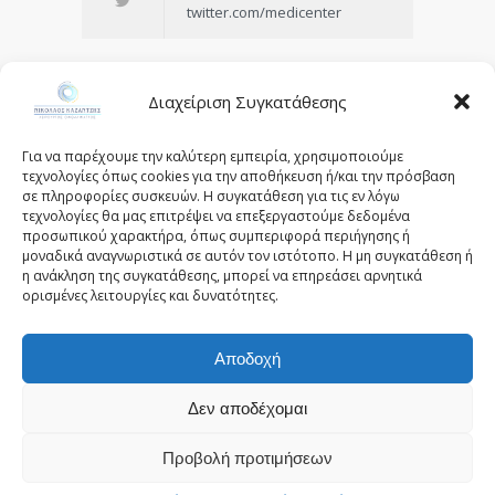
twitter.com/medicenter
Διαχείριση Συγκατάθεσης
Being in control of your life and
Για να παρέχουμε την καλύτερη εμπειρία, χρησιμοποιούμε
having realistic expectations about
τεχνολογίες όπως cookies για την αποθήκευση ή/και την πρόσβαση
σε πληροφορίες συσκευών. Η συγκατάθεση για τις εν λόγω
your day-to-day challenges are the
τεχνολογίες θα μας επιτρέψει να επεξεργαστούμε δεδομένα
keys to stress management.
προσωπικού χαρακτήρα, όπως συμπεριφορά περιήγησης ή
μοναδικά αναγνωριστικά σε αυτόν τον ιστότοπο. Η μη συγκατάθεση ή
— Josh Billings
η ανάκληση της συγκατάθεσης, μπορεί να επηρεάσει αρνητικά
ορισμένες λειτουργίες και δυνατότητες.
Αποδοχή
© 2025 - kazantziseyecare.gr -
Web Design: Site-
Forge.com
Δεν αποδέχομαι
Προβολή προτιμήσεων
Πολιτική Απορρήτου
Όροι Χρήσης
Πολιτική Cookies (ΕΕ)