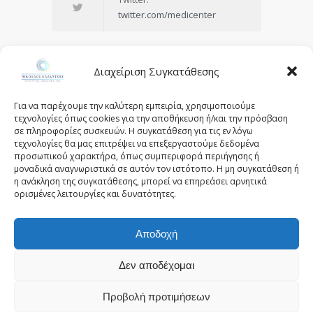
twitter.com/medicenter
Διαχείριση Συγκατάθεσης
Being in control of your life and
Για να παρέχουμε την καλύτερη εμπειρία, χρησιμοποιούμε
having realistic expectations about
τεχνολογίες όπως cookies για την αποθήκευση ή/και την πρόσβαση
σε πληροφορίες συσκευών. Η συγκατάθεση για τις εν λόγω
your day-to-day challenges are the
τεχνολογίες θα μας επιτρέψει να επεξεργαστούμε δεδομένα
keys to stress management.
προσωπικού χαρακτήρα, όπως συμπεριφορά περιήγησης ή
μοναδικά αναγνωριστικά σε αυτόν τον ιστότοπο. Η μη συγκατάθεση ή
— Josh Billings
η ανάκληση της συγκατάθεσης, μπορεί να επηρεάσει αρνητικά
ορισμένες λειτουργίες και δυνατότητες.
Αποδοχή
© 2025 - kazantziseyecare.gr -
Web Design: Site-
Forge.com
Δεν αποδέχομαι
Προβολή προτιμήσεων
Πολιτική Απορρήτου
Όροι Χρήσης